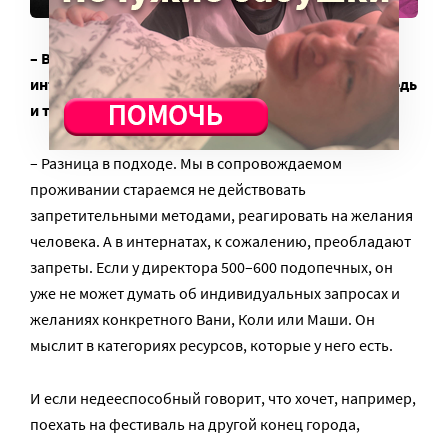
– В чем разница между положением людей в
интернатах и на сопровождаемом проживании? Ведь
и тут, и там у них есть опекуны.
– Разница в подходе. Мы в сопровождаемом
проживании стараемся не действовать
запретительными методами, реагировать на желания
человека. А в интернатах, к сожалению, преобладают
запреты. Если у директора 500–600 подопечных, он
уже не может думать об индивидуальных запросах и
желаниях конкретного Вани, Коли или Маши. Он
мыслит в категориях ресурсов, которые у него есть.
И если недееспособный говорит, что хочет, например,
поехать на фестиваль на другой конец города,