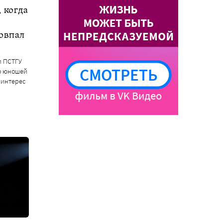
 когда
совпал
и ПСТГУ
о юношей
 интерес