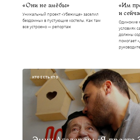
«Они не амёбы»
«Им про
и сейча
Уникальный проект «Убежище» заселил
бездомных в пустующие хостелы. Как там
Одинокие м
все устроено — репортаж
условиях с
должны сод
помогает «
руководит
КТО ЕСТЬ КТО