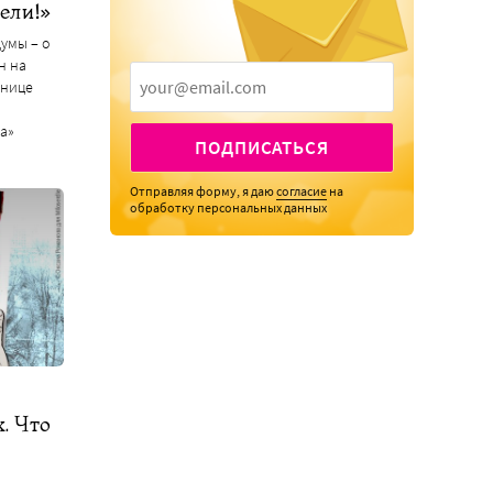
ели!»
думы – о
н на
знице
а»
ПОДПИСАТЬСЯ
Отправляя форму, я даю
согласие
на
обработку персональных данных
. Что