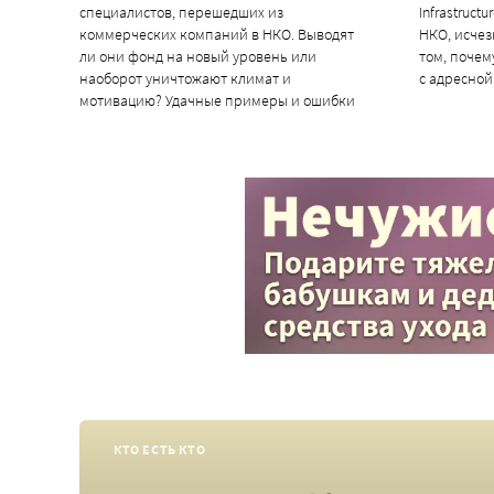
специалистов, перешедших из
Infrastruct
коммерческих компаний в НКО. Выводят
НКО, исчез
ли они фонд на новый уровень или
том, почем
наоборот уничтожают климат и
с адресно
мотивацию? Удачные примеры и ошибки
КТО ЕСТЬ КТО