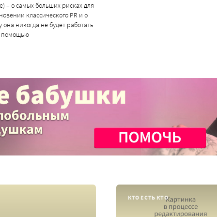
ure) – о самых больших рисках для
новении классического PR и о
у она никогда не будет работать
й помощью
КТО ЕСТЬ КТО