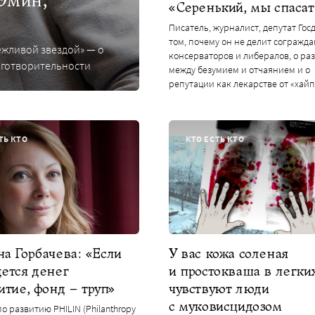
Эмин,
«Серенький, мы спасат
Писатель, журналист, депутат Гос
том, почему он не делит согражда
ежливой звездой» — о
консерваторов и либералов, о ра
лаготворительности
между безумием и отчаянием и о
репутации как лекарстве от «хайп
ТЬ КТО
КТО ЕСТЬ КТО
а Горбачева: «Если
У вас кожа соленая
дется денег
и простокваша в легких
итие, фонд – труп»
чувствуют люди
с муковисцидозом
о развитию PHILIN (Philanthropy