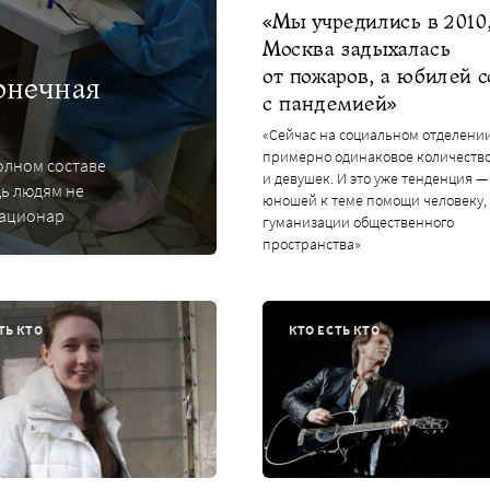
«Мы учредились в 2010,
Москва задыхалась
от пожаров, а юбилей 
онечная
с пандемией»
«Сейчас на социальном отделени
примерно одинаковое количеств
олном составе
и девушек. И это уже тенденция —
ь людям не
юношей к теме помощи человеку,
тационар
гуманизации общественного
пространства»
ТЬ КТО
КТО ЕСТЬ КТО