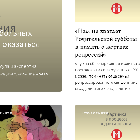
«Нам не хватает
 больных
Родительской субботы
 оказаться
в память о жертвах
репрессий»
«Нужна общецерковная молитва з
суда и экспертиз
пострадавших и замученных в ХХ 
садист», «изолировать
можем поминать отца семьи,
репрессированного священника. 
страдали и его жена, и дети!»
ТЬ КТО
КТО ЕСТЬ КТО