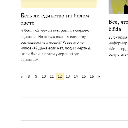
Есть ли единство на белом
Все, чт
свете
bifida
В большой России есть день народного
единства. Но откуда взяться единству
25 октября
разношерстных людей? Разве это не
информиро
иллюзия? Даже если нет, люди смертны:
«Милосерди
жили-были, а потом умерли. И где
одну стать
единство?
←
8
9
10
11
12
13
14
15
16
→