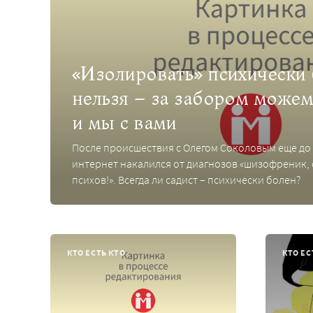
«Изолировать» психически
нельзя – за забором можем
и мы с вами
После происшествия с Олегом Соколовым еще до 
интернет накалился от диагнозов «шизофреник, 
психов!». Всегда ли садист – психически болен?
КТО ЕСТЬ КТО
КТО ЕС