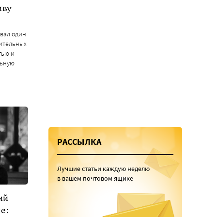
иву
вал один
ительных
тью и
льную
РАССЫЛКА
Лучшие статьи каждую неделю
в вашем почтовом ящике
ий
е: