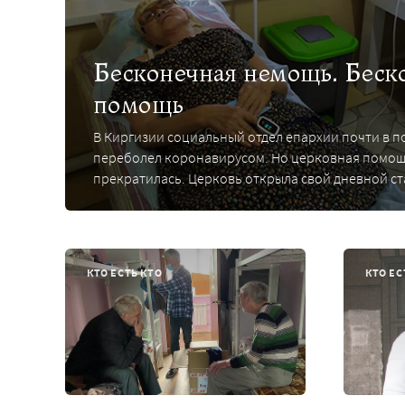
Бесконечная немощь. Беск
помощь
В Киргизии социальный отдел епархии почти в п
переболел коронавирусом. Но церковная помощ
прекратилась. Церковь открыла свой дневной с
КТО ЕСТЬ КТО
КТО ЕС