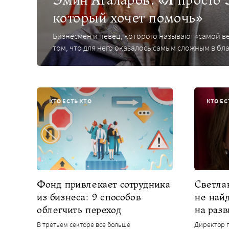
Эмин Агаларов: «Я просто 
который хочет помочь»
Бизнесмен и певец, которого называют «самой в
том, что для него оказалось самым сложным в б
КТО ЕСТЬ КТО
КТО ЕС
Фонд привлекает сотрудника
Светлан
из бизнеса: 9 способов
не най
облегчить переход
на разв
В третьем секторе все больше
Директор п