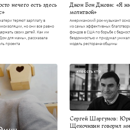
сто нечего есть здесь
Джон Бон Джови: «Я ж
с»
молитвой»
атери теряют зарплату в
Американский рок-музыкант осно
амоизоляции, но они все равно
из самых эффективных благотвор
ержать своих детей. Как им
фондов в США по борьбе с беднос
Дом для мамы», рассказала
бездомностью и придумал уника
ель проекта
модель ресторана-общины
КТО ЕСТЬ КТО
Сергей Шаргунов: Юр
Щекочихин говорил мн