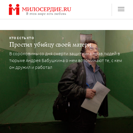
Перейти
к
содержанию
КТО ЕСТЬ КТО
Простил убийцу своей матери
В сороковины со дня смерти защитника прав людей в
тюрьме Андрея Бабушкина о нем вспоминают те, с кем
он дружил и работал