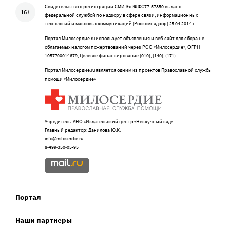
Свидетельство о регистрации СМИ Эл № ФС77-57850 выдано
16+
федеральной службой по надзору в сфере связи, информационных
технологий и массовых коммуникаций (Роскомнадзор) 25.04.2014 г.
Портал Милосердие.ru использует объявления и веб-сайт для сбора не
облагаемых налогом пожертвований через РОО «Милосердие», ОГРН
1057700014679, Целевое финансирование (010), (140), (171)
Портал Милосердие.ru является одним из проектов Православной службы
помощи «Милосердие»
Учредитель: АНО «Издательский центр «Нескучный сад»
Главный редактор: Данилова Ю.К.
info@miloserdie.ru
8-499-350-05-95
Портал
Наши партнеры