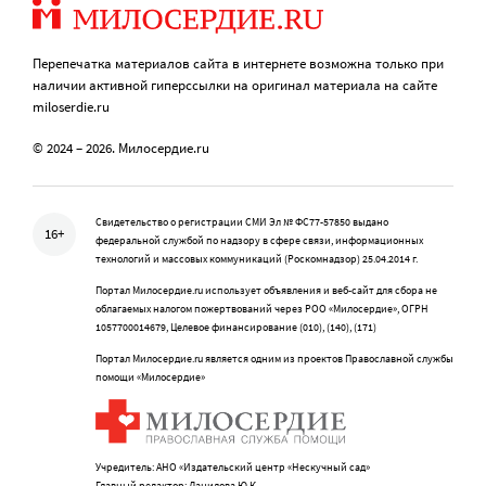
Перепечатка материалов сайта в интернете возможна только при
наличии активной гиперссылки на оригинал материала на сайте
miloserdie.ru
© 2024 – 2026. Милосердие.ru
Свидетельство о регистрации СМИ Эл № ФС77-57850 выдано
16+
федеральной службой по надзору в сфере связи, информационных
технологий и массовых коммуникаций (Роскомнадзор) 25.04.2014 г.
Портал Милосердие.ru использует объявления и веб-сайт для сбора не
облагаемых налогом пожертвований через РОО «Милосердие», ОГРН
1057700014679, Целевое финансирование (010), (140), (171)
Портал Милосердие.ru является одним из проектов Православной службы
помощи «Милосердие»
Учредитель: АНО «Издательский центр «Нескучный сад»
Главный редактор: Данилова Ю.К.