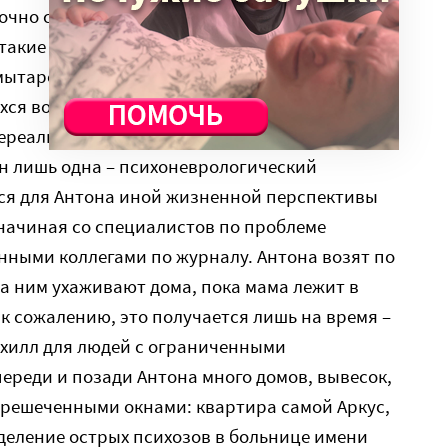
очно спасать, но как? На что могут
такие вот, обычные, несостоятельные
мытарства, сопровождаемые исследованием и
ся возможностей, реальных и нереальных. В
нереальных, ибо реальная возможность для
н лишь одна – психоневрологический
ься для Антона иной жизненной перспективы
– начиная со специалистов по проблеме
нными коллегами по журналу. Антона возят по
за ним ухаживают дома, пока мама лежит в
 к сожалению, это получается лишь на время –
пхилл для людей с ограниченными
ереди и позади Антона много домов, вывесок,
зарешеченными окнами: квартира самой Аркус,
деление острых психозов в больнице имени