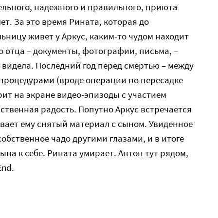
ельного, надежного и правильного, приюта
т. За это время Рината, которая до
ьницу живет у Аркус, каким-то чудом находит
о отца – документы, фотографии, письма, –
 видела. Последний год перед смертью – между
 процедурами (вроде операции по пересадке
рит на экране видео-эпизоды с участием
нственная радость. Попутно Аркус встречается
ывает ему снятый материал с сыном. Увиденное
собственное чадо другими глазами, и в итоге
на к себе. Рината умирает. Антон тут рядом,
End.