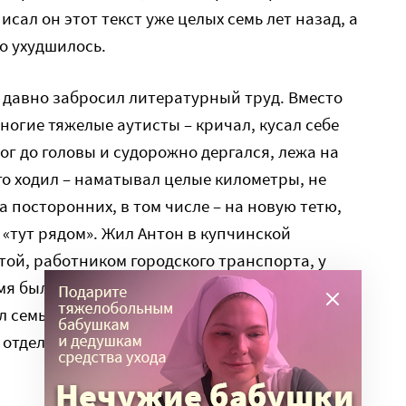
исал он этот текст уже целых семь лет назад, а
но ухудшилось.
т давно забросил литературный труд. Вместо
многие тяжелые аутисты – кричал, кусал себе
ног до головы и судорожно дергался, лежа на
го ходил – наматывал целые километры, не
 посторонних, в том числе – на новую тетю,
«тут рядом». Жил Антон в купчинской
той, работником городского транспорта, у
мя была диагностирована раковая опухоль.
л семью и завел себе другую – отношения с
отдельно и особенного участия в судьбе