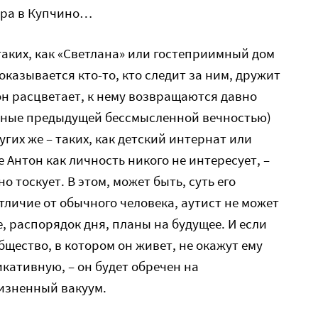
ира в Купчино…
таких, как «Светлана» или гостеприимный дом
оказывается кто-то, кто следит за ним, дружит
тон расцветает, к нему возвращаются давно
нные предыдущей бессмысленной вечностью)
угих же – таких, как детский интернат или
е Антон как личность никого не интересует, –
о тоскует. В этом, может быть, суть его
отличие от обычного человека, аутист не может
, распорядок дня, планы на будущее. И если
бщество, в котором он живет, не окажут ему
кативную, – он будет обречен на
изненный вакуум.