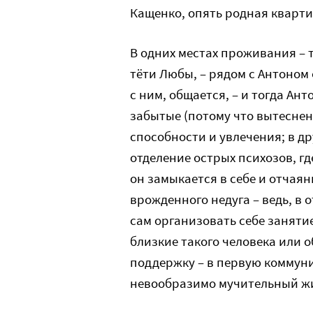
Кащенко, опять родная кварт
В одних местах проживания – 
тёти Любы, – рядом с Антоном 
с ним, общается, – и тогда Ан
забытые (потому что вытесне
способности и увлечения; в др
отделение острых психозов, гд
он замыкается в себе и отчаянн
врожденного недуга – ведь, в 
сам организовать себе занятие
близкие такого человека или о
поддержку – в первую коммуни
невообразимо мучительный ж