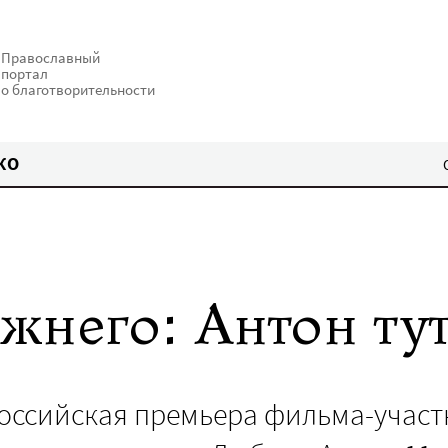
Православный
портал
о благотворительности
КО
жнего: Антон ту
российская премьера фильма-учас