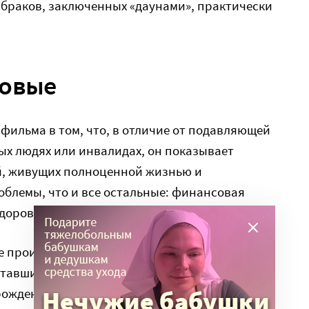
х браков, заключенных «даунами», практически
ровые
 фильма в том, что, в отличие от подавляющей
ых людях или инвалидах, он показывает
й, живущих полноценной жизнью и
облемы, что и все остальные: финансовая
здоровьем, надежды завести ребенка…
е производят родители Моника и Дэвида, в
тавшие своих чад в одиночку (мужья обеих
рождения детей; у Моники позднее появился