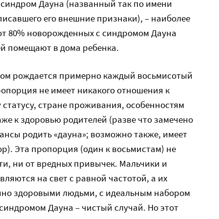
 синдром Дауна (названный так по имени
писавшего его внешние признаки), – наиболее
от 80% новорожденных с синдромом Дауна
й помещают в дома ребенка.
омом рождается примерно каждый восьмисотый
ропорция не имеет никакого отношения к
 статусу, стране проживания, особенностям
же к здоровью родителей (разве что замечено
шансы родить «дауна»; возможно также, имеет
р). Эта пропорция (один к восьмистам) не
ти, ни от вредных привычек. Мальчики и
ляются на свет с равной частотой, а их
нно здоровыми людьми, с идеальным набором
синдромом Дауна – чистый случай. Но этот