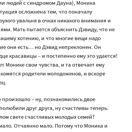
ции людей с синдромом Дауна), Моника
туация осложнена тем, что поначалу
оухого увальня в очках никакого внимания и
ями. Мать пытается объяснить Дэвиду, что не
нашему хотению, и что многие вещи надо
ие они есть… но Дэвид непреклонен. Он
дце красавицы – и постепенно ему это удается!
ет Монике свои чувства, и та отвечает ему
акомятся родители молодоженов, и вскоре
ец.
е произошло – ну, познакомились двое
полюбили друг друга, ну счастливы теперь.
елом свете счастливых молодых семей?
– мало. Отчаянно мало. Потому что Моника и