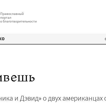
Православный
портал
о благотворительности
КО
ивешь
ка и Дэвид» о двух американцах 