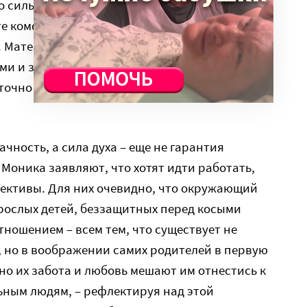
то сильные женщины, обеспечившие своим не
е комфортные условия жизни – но и на
. Матери, позволившие себе роскошь быть
ми и заботливыми родителями, которые
точно так же, как другие гордятся идеально
чность, а сила духа – еще не гарантия
 Моника заявляют, что хотят идти работать,
пективы. Для них очевидно, что окружающий
рослых детей, беззащитных перед косыми
тношением – всем тем, что существует не
е, но в воображении самих родителей в первую
но их забота и любовь мешают им отнестись к
ьным людям, – рефлектируя над этой