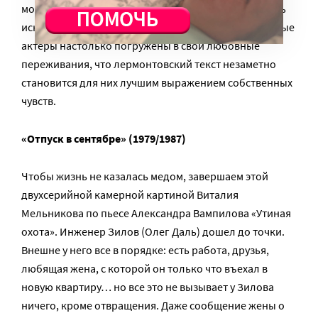
молодежи. Попутно он учит вундеркиндов понимать
искусство и готовит постановку «Маскарада», но юные
актеры настолько погружены в свои любовные
переживания, что лермонтовский текст незаметно
становится для них лучшим выражением собственных
чувств.
«Отпуск в сентябре» (1979/1987)
Чтобы жизнь не казалась медом, завершаем этой
двухсерийной камерной картиной Виталия
Мельникова по пьесе Александра Вампилова «Утиная
охота». Инженер Зилов (Олег Даль) дошел до точки.
Внешне у него все в порядке: есть работа, друзья,
любящая жена, с которой он только что въехал в
новую квартиру… но все это не вызывает у Зилова
ничего, кроме отвращения. Даже сообщение жены о