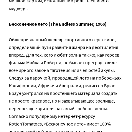
мишкой Бартом, исполнившим роль плешивого
медведя.
Бесконечное лето (The Endless Summer, 1966)
Общепризнанный шедевр спортивного серф-кино,
определивший пути развития жанра на десятилетия
вперед. Для тех, кого любит волна так же, как героев
фильма Майка и Роберта, не бывает преград в виде
всемирного закона тяготения или челюстей акулы.
Следуя за парочкой, проводящей лето на побережьях
Калифорнии, Африки и Австралии, режиссер Брюс
Браун ухитрился из простейшего материала создать
не просто красивое, но и захватывающее зрелище,
переносящее зрителя на самый гребень волны.
Согласно популярному интернет-ресурсу
RottenTomatoes, «Бесконечное лето» имеет 100%
зрительский рейтинг, а это кое-что да значит.