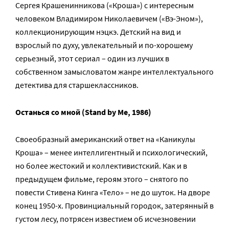
Сергея Крашенинникова («Кроша») с интересным
человеком Владимиром Николаевичем («Вэ-Эном»),
коллекционирующим нэцкэ. Детский на вид и
взрослый по духу, увлекательный и по-хорошему
серьезный, этот сериал – один из лучших в
собственном замысловатом жанре интеллектуального
детектива для старшеклассников.
Останься со мной (Stand by Me, 1986)
Своеобразный американский ответ на «Каникулы
Кроша» – менее интеллигентный и психологический,
но более жестокий и коллективистский. Как и в
предыдущем фильме, героям этого – снятого по
повести Стивена Кинга «Тело» – не до шуток. На дворе
конец 1950-х. Провинциальный городок, затерянный в
густом лесу, потрясен известием об исчезновении