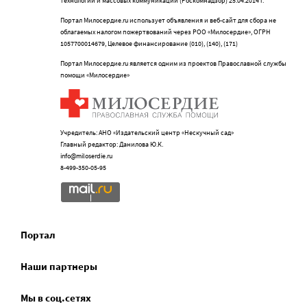
технологий и массовых коммуникаций (Роскомнадзор) 25.04.2014 г.
Портал Милосердие.ru использует объявления и веб-сайт для сбора не
облагаемых налогом пожертвований через РОО «Милосердие», ОГРН
1057700014679, Целевое финансирование (010), (140), (171)
Портал Милосердие.ru является одним из проектов Православной службы
помощи «Милосердие»
Учредитель: АНО «Издательский центр «Нескучный сад»
Главный редактор: Данилова Ю.К.
info@miloserdie.ru
8-499-350-05-95
Портал
Наши партнеры
Мы в соц.сетях