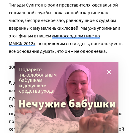
Тильды Суинтон в роли представителя ювенальной
социальной службы, показанной в картине как
чистое, беспримесное зло, равнодушное к судьбам
вверенных ему маленьких людей. Мы уже упоминали
этот фильм в нашем
«милосердном гиде по
ММКФ-2012»
, но приводим его и здесь, поскольку есть
все основания думать, что он – не однодневка.
100 дней после детства (1975)
Единственная мелодрама в нашем списке, но зато
какая! В 1970-е годы Сергей Соловьев был одним из
лучших советских режиссеров, обманчиво
считающихся «детскими». Главный герой картины,
скульптор Сергей Борисович (Сергей Шакуров) решил
поработать вожатым в элитарном, как сказали бы
сегодня, пионерском лагере для творчески одаренной