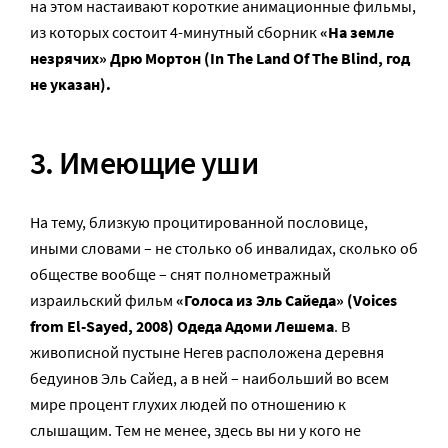
на этом настаивают короткие анимационные фильмы,
из которых состоит 4-минутный сборник
«На земле
незрячих» Дрю Мортон (In The Land Of The Blind, год
не указан).
3. Имеющие уши
На тему, близкую процитированной пословице,
иными словами – не столько об инвалидах, сколько об
обществе вообще – снят полнометражный
израильский фильм
«Голоса из Эль Сайеда» (Voices
from El-Sayed, 2008) Одеда Адоми Лешема
. В
живописной пустыне Негев расположена деревня
бедуинов Эль Сайед, а в ней – наибольший во всем
мире процент глухих людей по отношению к
слышащим. Тем не менее, здесь вы ни у кого не