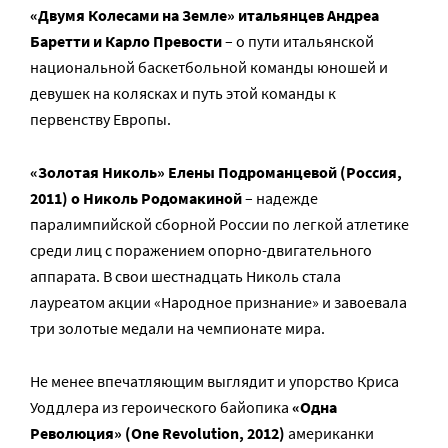
«Двумя Колесами на Земле» итальянцев Андреа
Баретти и Карло Превости
– о пути итальянской
национальной баскетбольной команды юношей и
девушек на колясках и путь этой команды к
первенству Европы.
«Золотая Николь» Елены Подроманцевой (Россия,
2011) о Николь Родомакиной
– надежде
паралимпийской сборной России по легкой атлетике
среди лиц с поражением опорно-двигательного
аппарата. В свои шестнадцать Николь стала
лауреатом акции «Народное признание» и завоевала
три золотые медали на чемпионате мира.
Не менее впечатляющим выглядит и упорство Криса
Уоддлера из героического байопика
«Одна
Революция» (One Revolution, 2012)
американки