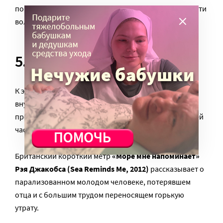
повседневные сцены из жизни героев как некое почти
волшебное таинство.
5. Как без рук
К этому сегменту можно отнести довольно
внушительную часть конкурсной программы. Здесь
представлены самые разные фильмы, но по большей
части все они – о терпении и преодолении.
Британский короткий метр
«Море мне напоминает»
Рэя Джакобса (Sea Reminds Me, 2012)
рассказывает о
парализованном молодом человеке, потерявшем
отца и с большим трудом переносящем горькую
утрату.