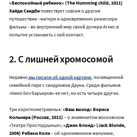
«Беспокойный ребенок» (The Humming child, 2011)
Хайди Сандби
повествует совсем о другом
путешествии –матери и одновременно режиссера
фильма – во внутренний мир своей дочери Агнес в
попытке установить с ней контакт.
2. С лишней хромосомой
Недавно
мы писали об одной картине
, посвященной
семейной паре с синдромом Дауна. Среди фильмов
«Кино без барьеров» ее нет, но есть четыре других.
Три короткометражных:
«Ваш выход» Бориса
Кольнера (Россия, 2011)
– о знаменитом московском
«Театре Простодушных»;
«Джек Блонд» (Jack Blonde,
2008) Ребеки Коли
– об одноименном мальчике,