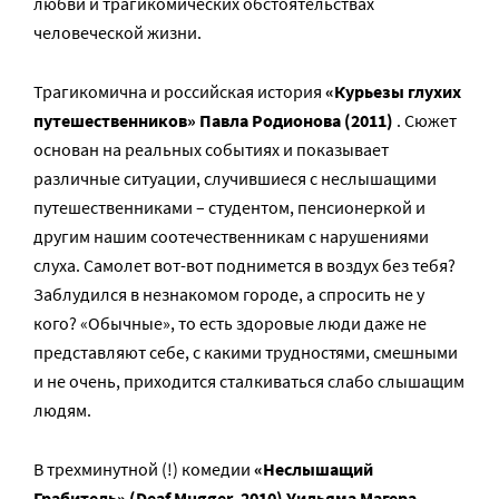
любви и трагикомических обстоятельствах
человеческой жизни.
Трагикомична и российская история
«Курьезы глухих
путешественников» Павла Родионова (2011)
. Сюжет
основан на реальных событиях и показывает
различные ситуации, случившиеся с неслышащими
путешественниками – студентом, пенсионеркой и
другим нашим соотечественникам с нарушениями
слуха. Самолет вот-вот поднимется в воздух без тебя?
Заблудился в незнакомом городе, а спросить не у
кого? «Обычные», то есть здоровые люди даже не
представляют себе, с какими трудностями, смешными
и не очень, приходится сталкиваться слабо слышащим
людям.
В трехминутной (!) комедии
«Неслышащий
Грабитель» (Deaf Mugger, 2010) Уильяма Магера