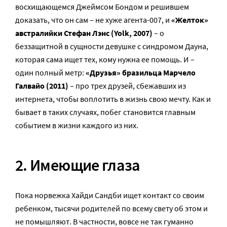
восхищающемся Джеймсом Бондом и решившем
доказать, что он сам – не хуже агента-007, и
«Желток»
австралийки Стефан Лэнс (Yolk, 2007)
– о
беззащитной в сущности девушке с синдромом Дауна,
которая сама ищет тех, кому нужна ее помощь. И –
один полный метр:
«Друзья» бразильца Марчело
Галвайо (2011)
– про трех друзей, сбежавших из
интернета, чтобы воплотить в жизнь свою мечту. Как и
бывает в таких случаях, побег становится главным
событием в жизни каждого из них.
2. Имеющие глаза
Пока норвежка Хайди Сандби ищет контакт со своим
ребенком, тысячи родителей по всему свету об этом и
не помышляют. В частности, вовсе не так гуманно