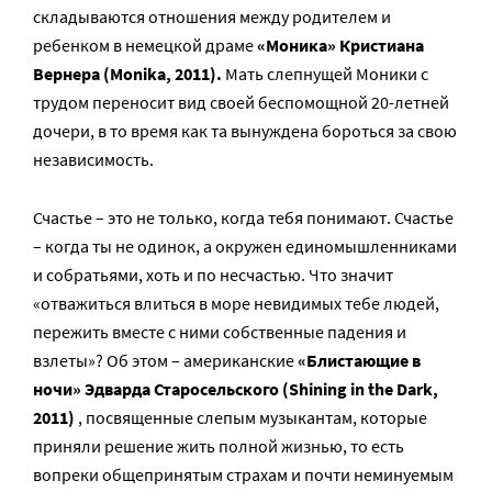
складываются отношения между родителем и
ребенком в немецкой драме
«Моника» Кристиана
Вернера (Monika, 2011).
Мать слепнущей Моники с
трудом переносит вид своей беспомощной 20-летней
дочери, в то время как та вынуждена бороться за свою
независимость.
Счастье – это не только, когда тебя понимают. Счастье
– когда ты не одинок, а окружен единомышленниками
и собратьями, хоть и по несчастью. Что значит
«отважиться влиться в море невидимых тебе людей,
пережить вместе с ними собственные падения и
взлеты»? Об этом – американские
«Блистающие в
ночи» Эдварда Старосельского (Shining in the Dark,
2011)
, посвященные слепым музыкантам, которые
приняли решение жить полной жизнью, то есть
вопреки общепринятым страхам и почти неминуемым