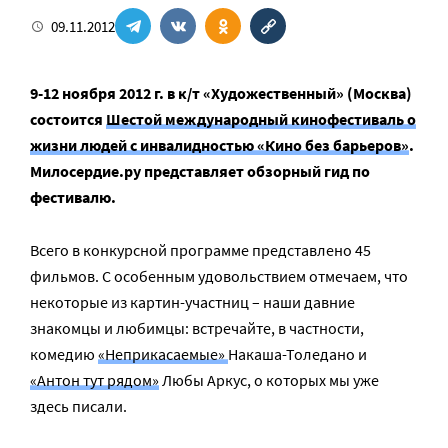
09.11.2012
9-12 ноября 2012 г. в к/т «Художественный» (Москва)
состоится
Шестой международный кинофестиваль о
жизни людей с инвалидностью «Кино без барьеров»
.
Милосердие.ру представляет обзорный гид по
фестивалю.
Всего в конкурсной программе представлено 45
фильмов. С особенным удовольствием отмечаем, что
некоторые из картин-участниц – наши давние
знакомцы и любимцы: встречайте, в частности,
комедию
«Неприкасаемые»
Накаша-Толедано и
«Антон тут рядом»
Любы Аркус, о которых мы уже
здесь писали.