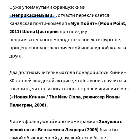
С уже упомянутыми французскими
«Неприкасаемыми»
, отчасти перекликается
канадская почти-комедия
«Мун Пойнт» (Moon Point,
2011) Шона Цистерны
про поездку
непритязательного молодого человека в фургоне,
прицепленном к электрической инвалидной коляске
друга.
Два долгих мучительных года понадобилось Кинне –
30-летней шведской актрисе, чтобы вновь научиться
говорить, читать и писать после кровоизлияния в мозг
(«Новая Кинна» / The New Cinna, режиссер Йохан
Палмгрен, 2008)
.
Лия из французской короткометражки
«Золушка с
левой ноги» Бенжамина Лехрера (2009)
была бы
самой обыкновенной девушкой, если бы не