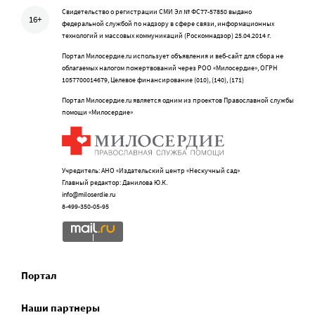
Свидетельство о регистрации СМИ Эл № ФС77-57850 выдано
16+
федеральной службой по надзору в сфере связи, информационных
технологий и массовых коммуникаций (Роскомнадзор) 25.04.2014 г.
Портал Милосердие.ru использует объявления и веб-сайт для сбора не
облагаемых налогом пожертвований через РОО «Милосердие», ОГРН
1057700014679, Целевое финансирование (010), (140), (171)
Портал Милосердие.ru является одним из проектов Православной службы
помощи «Милосердие»
Учредитель: АНО «Издательский центр «Нескучный сад»
Главный редактор: Данилова Ю.К.
info@miloserdie.ru
8-499-350-05-95
Портал
Наши партнеры