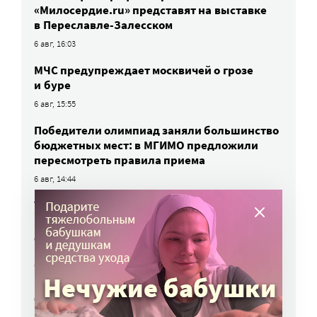
«Милосердие.ru» представят на выставке
в Переславле-Залесском
6 авг, 16:03
МЧС предупреждает москвичей о грозе
и буре
6 авг, 15:55
Победители олимпиад заняли большинство
бюджетных мест: в МГИМО предложили
пересмотреть правила приема
6 авг, 14:44
Улучшить питание заключенных намерен
Минюст
6 авг, 13:19
Обязать самозанятых платить пенсионные
взносы предлагают профсоюзы
6 авг, 10:51