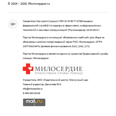
© 2024 – 2026. Милосердие.ru
Свидетельство о регистрации СМИ Эл № ФС77-57850 выдано
16+
федеральной службой по надзору в сфере связи, информационных
технологий и массовых коммуникаций (Роскомнадзор) 25.04.2014 г.
Портал Милосердие.ru использует объявления и веб-сайт для сбора не
облагаемых налогом пожертвований через РОО «Милосердие», ОГРН
1057700014679, Целевое финансирование (010), (140), (171)
Портал Милосердие.ru является одним из проектов Православной службы
помощи «Милосердие»
Учредитель: АНО «Издательский центр «Нескучный сад»
Главный редактор: Данилова Ю.К.
info@miloserdie.ru
8-499-350-05-95