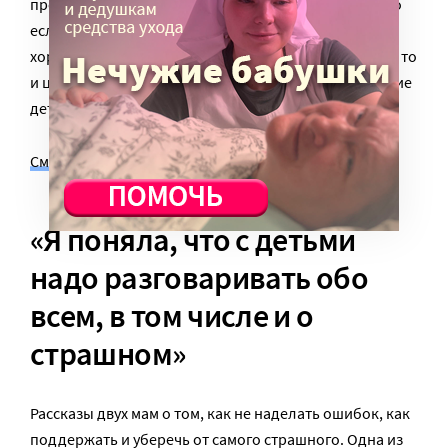
представление о том, что он имеет ценность, только
если удовлетворяет каким-то условиям. Например,
хорошо себя ведет, хорошо учится. А если этого нет, то
и ценности ему нет. Зачем такого любить? И вот такие
дети как раз совершают суицид». Об этом в тексте:
Смешные видео детей: унизительно до смерти
«Я поняла, что с детьми
надо разговаривать обо
всем, в том числе и о
страшном»
Рассказы двух мам о том, как не наделать ошибок, как
поддержать и уберечь от самого страшного. Одна из