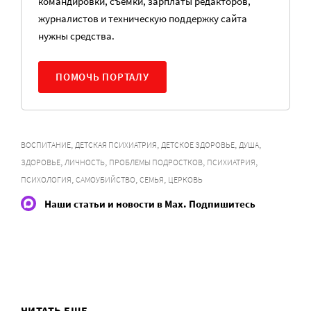
командировки, съемки, зарплаты редакторов,
журналистов и техническую поддержку сайта
нужны средства.
ПОМОЧЬ ПОРТАЛУ
,
,
,
,
ВОСПИТАНИЕ
ДЕТСКАЯ ПСИХИАТРИЯ
ДЕТСКОЕ ЗДОРОВЬЕ
ДУША
,
,
,
,
ЗДОРОВЬЕ
ЛИЧНОСТЬ
ПРОБЛЕМЫ ПОДРОСТКОВ
ПСИХИАТРИЯ
,
,
,
ПСИХОЛОГИЯ
САМОУБИЙСТВО
СЕМЬЯ
ЦЕРКОВЬ
Наши статьи и новости в Max. Подпишитесь
ЧИТАТЬ ЕЩЕ