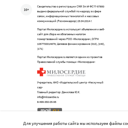
Свидетельство о регистрации СМИ Эл № ФС77-57850
16+
выдано федеральной службой по надзору в сфере
связи, информационных технологий и массовых
коммуникаций (Роскомнадзор) 25.04.2014 г.
Портал Милосердие.ru использует объявления и веб-
сайт для сбора не облагаемых налогом
пожертвований через РОО «Милосердие», ОГРН
1057700014679, Целевое финансирование (010), (140),
(171)
Портал Милосердие.ru является одним из проектов
Православной службы помощи «Милосердие»
Учредитель: АНО «Издательский центр «Нескучный
сад»
Главный редактор: Данилова Ю.К.
info@miloserdie.ru
8-499-350-05-95
Для улучшения работы сайта мы используем файлы coo