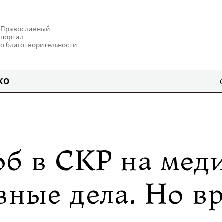
Православный
портал
о благотворительности
КО
об в СКР на мед
вные дела. Но в