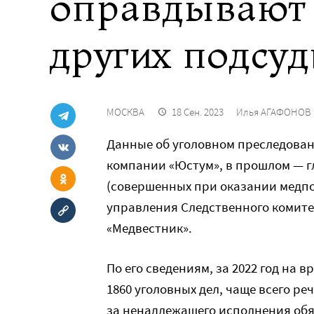
оправдывают в
других подсу
МОСКВА
18 Сен. 2023
Илья АГАФОНОВ
Данные об уголовном преследова
компании «Юстум», в прошлом — г
(совершенных при оказании медпо
управления Следственного комите
«Медвестник».
По его сведениям, за 2022 год на 
1860 уголовных дел, чаще всего р
за ненадлежащего исполнения обяз