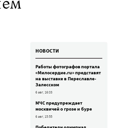
чем
НОВОСТИ
Работы фотографов портала
«Милосердие.ru» представят
на выставке в Переславле-
Залесском
6 авг, 16:03
МЧС предупреждает
москвичей о грозе и буре
6 авг, 15:55
Победители олимпиад