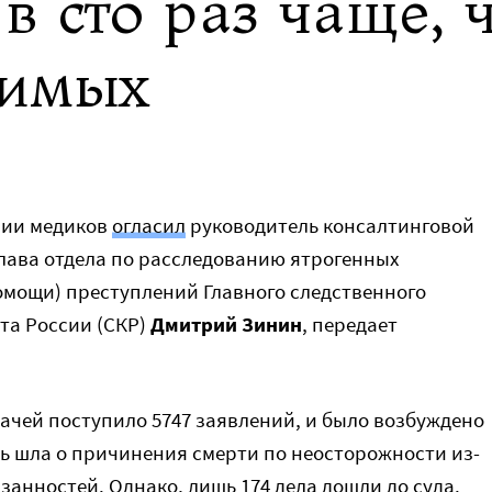
 сто раз чаще, 
димых
нии медиков
огласил
руководитель консалтинговой
лава отдела по расследованию ятрогенных
мощи) преступлений Главного следственного
та России (СКР)
Дмитрий Зинин
, передает
врачей поступило 5747 заявлений, и было возбуждено
ечь шла о причинения смерти по неосторожности из-
анностей. Однако, лишь 174 дела дошли до суда.