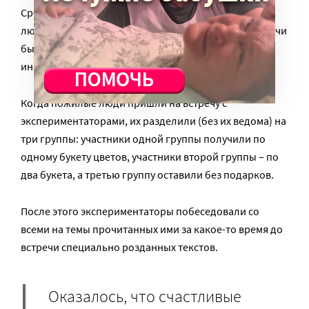
Среди участников их исследования были пожилые
люди, которым за несколько недель до очной встречи
были разосланы буклеты с нейтральной
информацией.
Когда пожилые люди пришли на встречу с
экспериментаторами, их разделили (без их ведома) на
три группы: участники одной группы получили по
одному букету цветов, участники второй группы – по
два букета, а третью группу оставили без подарков.
После этого экспериментаторы побеседовали со
всеми на темы прочитанных ими за какое-то время до
встречи специально розданных текстов.
Оказалось, что счастливые