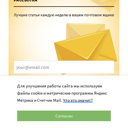
Лучшие статьи каждую неделю в вашем почтовом ящике
ПОДПИСАТЬСЯ
Для улучшения работы сайта мы используем
файлы cookie и метрические программы Яндекс
Отправляя форму, я даю
согласие
на обработку персональных
данных
Метрика и Счетчик Mail.
Что это значит?
Согласен