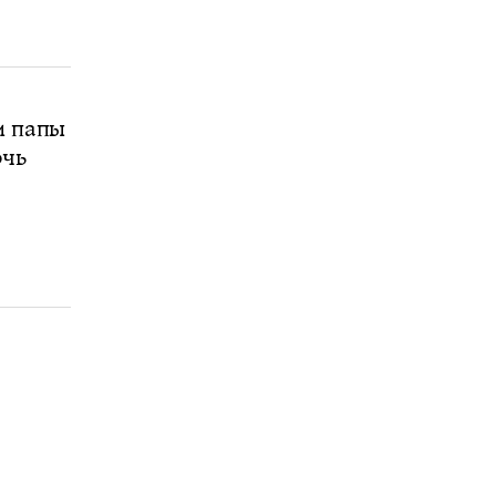
и папы
очь