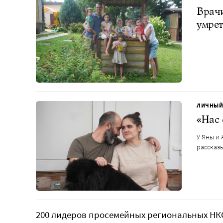
Врачи
умрет
ЛИЧНЫЙ
«Нас 
У Яны и 
рассказ
200 лидеров просемейных региональных НКО