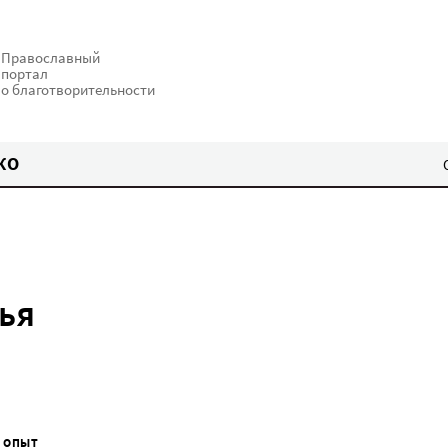
Православный
портал
о благотворительности
КО
ья
 ОПЫТ