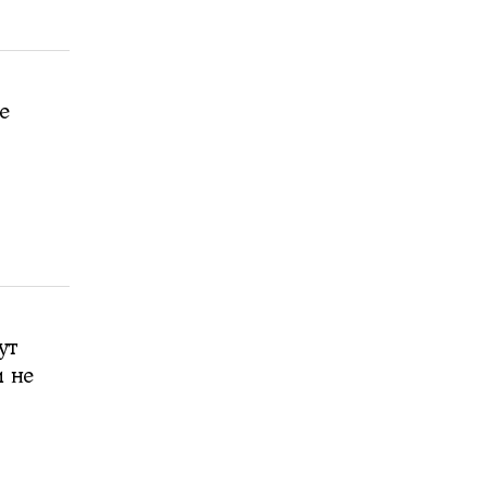
е
ут
и не