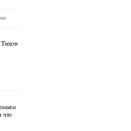
2024
 Тихон
емьям
и что