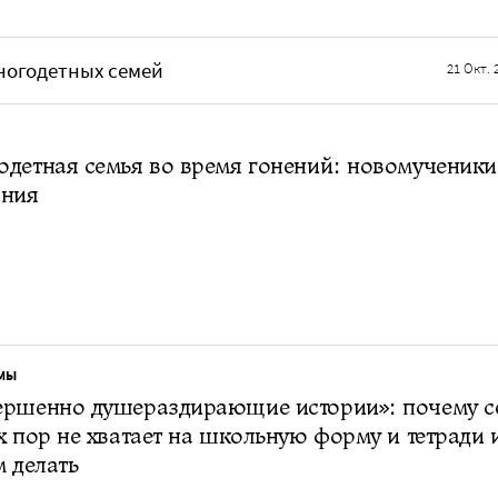
многодетных семей
21 Окт. 
детная семья во время гонений: новомученики
ония
МЫ
ершенно душераздирающие истории»: почему с
х пор не хватает на школьную форму и тетради 
м делать