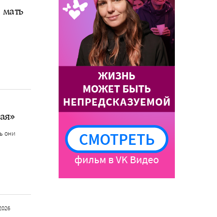
 мать
ая»
ь они
2026