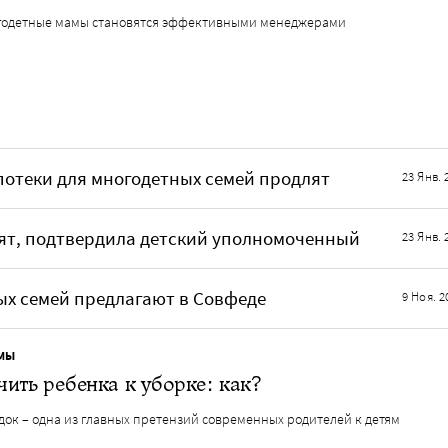
годетные мамы становятся эффективными менеджерами
потеки для многодетных семей продлят
23 Янв. 
нят, подтвердила детский уполномоченный
23 Янв. 
ых семей предлагают в Совфеде
9 Ноя. 2
МЫ
ить ребенка к уборке: как?
док – одна из главных претензий современных родителей к детям