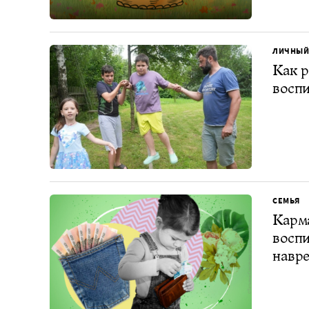
ЛИЧНЫЙ
Как р
воспи
СЕМЬЯ
Карма
воспи
навре