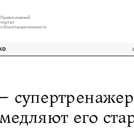
Православный
портал
о благотворительности
КО
 – супертренажер
амедляют его ста