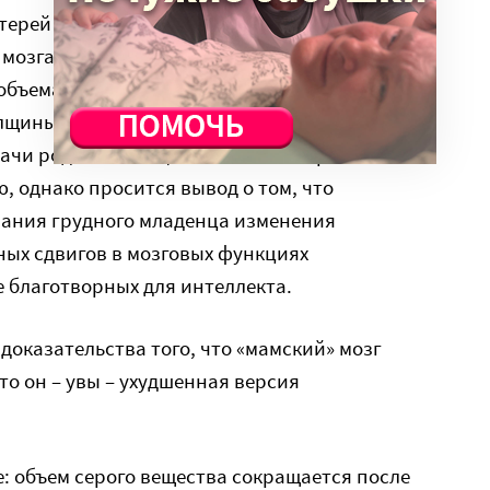
атерей происходят значительные структурные
озга во время беременности и после родов,
объема серого вещества в определенных
лщины коры. Предполагается, что мозг таким
ачи родительства, то есть на восприятие
, однако просится вывод о том, что
ания грудного младенца изменения
ных сдвигов в мозговых функциях
е благотворных для интеллекта.
доказательства того, что «мамский» мозг
то он – увы – ухудшенная версия
: объем серого вещества сокращается после