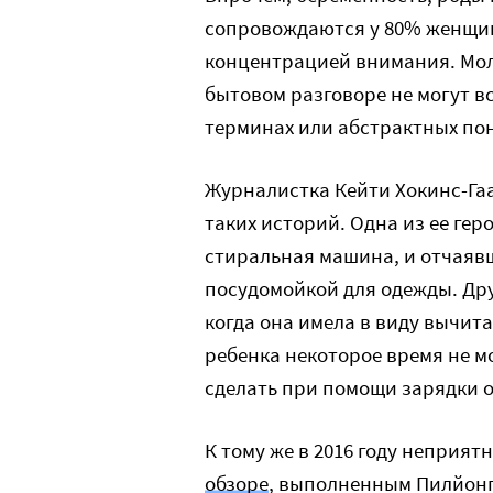
сопровождаются у 80% женщин
концентрацией внимания. Мол
бытовом разговоре не могут вс
терминах или абстрактных по
Журналистка Кейти Хокинс-Гаа
таких историй. Одна из ее гер
стиральная машина, и отчаявш
посудомойкой для одежды. Дру
когда она имела в виду вычита
ребенка некоторое время не мо
сделать при помощи зарядки о
К тому же в 2016 году неприя
обзоре
, выполненным Пилйонг