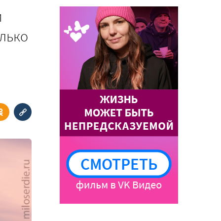
и
олько