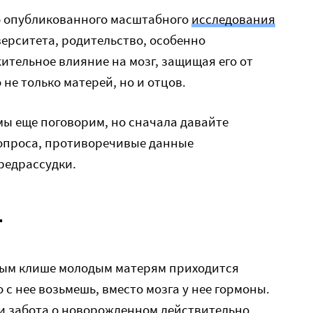
но опубликованного масштабного
исследования
ерситета, родительство, особенно
ительное влияние на мозг, защищая его от
 не только матерей, но и отцов.
 мы еще поговорим, но сначала давайте
опроса, противоречивые данные
редрассудки.
г
ным клише молодым матерям приходится
о с нее возьмешь, вместо мозга у нее гормоны.
 и забота о новорожденном действительно