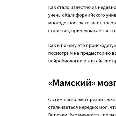
Как стало известно из недав
ученых Калифорнийского унив
многодетное, оказывает полож
старения, причем касается это
Как и почему это происходит,
посмотрим на предысторию в
нейробиологии и житейские п
«Мамский» моз
С этим несколько презритель
сталкиваться нередко: мол, чт
Впрочем, беременность, роды