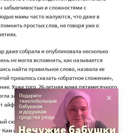
 забывчивостью и сложностями с
одые мамы часто жалуются, что даже в
помнить простых слов, не говоря уже о
нятиях.
р даже собрала и опубликовала несколько
оинь не могла вспомнить, как называется
ись найти правильное слово, назвала ее
гой пришлось сказать «обратное сложение»,
ние. Хуже того, 26-летняя мама пятимесячного
гла завести автомобиль, так как пыталась это
т айфона и не находила подходящий разъем!
тный сюрприз матерям преподнесла наука. В
 Ким из Денверского университета, было