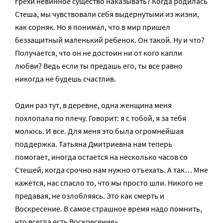
грехи невинное существо наказывать? Когда родилась
Стеша, мы чувствовали себя выдернутыми из жизни,
как сорняк. Но я понимал, что в мир пришел
беззащитный маленький ребенок. Он такой. Ну и что?
Получается, что он не достоин ни от кого капли
любви? Ведь если ты предашь его, ты все равно
никогда не будешь счастлив.
Один раз тут, в деревне, одна женщина меня
похлопала по плечу. Говорит: я с тобой, я за тебя
молюсь. И все. Для меня это была огромнейшая
поддержка. Татьяна Дмитриевна нам теперь
помогает, иногда остается на несколько часов со
Стешей, когда срочно нам нужно отъехать. А так… Мне
кажется, нас спасло то, что мы просто шли. Никого не
предавая, не озлобляясь. Это как смерть и
Воскресение. В самое страшное время надо помнить,
что всегда есть Воскресение».