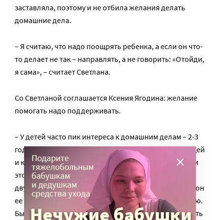
заставляла, поэтому и не отбила желания делать
домашние дела.
– Я считаю, что надо поощрять ребенка, а если он что-
то делает не так – направлять, а не говорить: «Отойди,
я сама», – считает Светлана.
Со Светланой соглашается Ксения Ягодина: желание
помогать надо поддерживать.
– У детей часто пик интереса к домашним делам – 2-3
года. Это такой познавательный интерес к миру вещей
и к миру, который доступен только взрослым. И если
это поощрять, у ребенка сформируется навык. Как
двухлетка моет посуду? Очень часто после того, как он
ее помыл, мама моет двухлетку, посуду и потом кухню.
Бывает, что хочется ребенка отодвинуть и все сделать