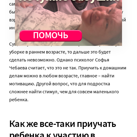
самому. Но когда в раннем возрасте ребенок делает
бытовые вещи, он себя чувствует причастным к миру
взрослых, и, если не поддержать его познавательный
интерес, мотивации мыть посуду потом не будет.
Существует мнение, что если не развить привычку к
уборке в раннем возрасте, то дальше это будет
сделать невозможно. Однако психолог Софья
Чебаева считает, что это не так. Приучить к домашним
делам можно в любом возрасте, главное – найти
мотивацию. Другой вопрос, что для подростка
сложнее найти стимул, чем для совсем маленького
ребенка.
Как же все-таки приучать
ребенка к участию в