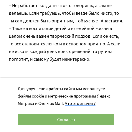
– Не работает, когда ты что-то говоришь, а сам не
делаешь. Если требуешь, чтобы везде было чисто, то
ты сам должен быть опрятным, – объясняет Анастасия.
– Также в воспитании детей и в семейной жизни в
целом очень важен творческий подход. Если он есть,
то все становится легко и в основном приятно. А если
не искать каждый день новых решений, то рутина
поглотит, и самому будет неинтересно.
Какие ошибки допускают
Для улучшения работы сайта мы используем
родители при приучении
файлы cookie и метрические программы Яндекс
детей к уборке?
Метрика и Счетчик Mail.
Что это значит?
Согласен
Важно не только правильно приучать, но и не делать
того, что может вызвать у ребенка отвращение к