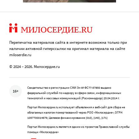
Перепечатка материалов сайта в интернете возможна только при
наличии активной гиперссылки на оригинал материала на сайте
miloserdie.ru
© 2024 – 2026. Милосердие.ru
Свидетельство о регистрации СМИ Эл № ФС77-57850 выдано
16+
федеральной службой по надзору в сфере связи, информационных
технологий и массовых коммуникаций (Роскомнадзор) 25.04.2014 г.
Портал Милосердие.ru использует объявления и веб-сайт для сбора не
облагаемых налогом пожертвований через РОО «Милосердие», ОГРН
1057700014679, Целевое финансирование (010), (140), (171)
Портал Милосердие.ru является одним из проектов Православной службы
помощи «Милосердие»