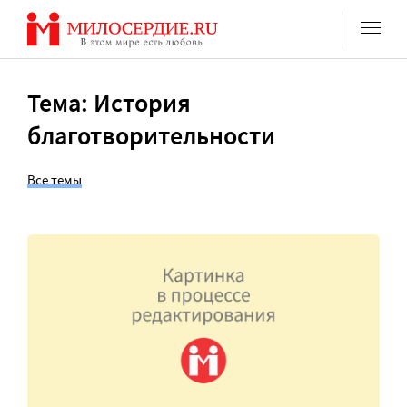
Перейти
к
содержанию
Тема: История
благотворительности
Все темы