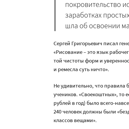
покровительство ис
заработках простых
шла об освоении м
Сергей Григорьевич писал ген
«Рисование – это язык рабочег
той чистоты форм и увереннос
и ремесла суть ничто».
Не удивительно, что правила 
учеников. «Своекоштных», то ес
рублей в год) было всего-навс
240 человек должны были «бе
классов вещами».