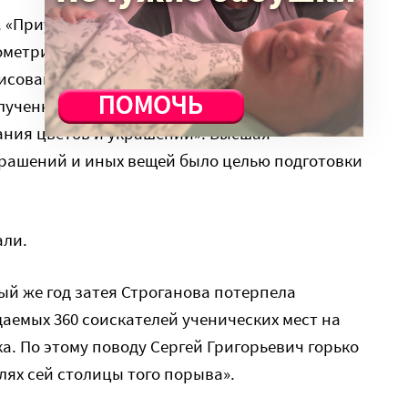
а. «Приуготовительный», в котором изучали
ометрию, рисунок, перспективу, композицию и
исования фигур и животных», в котором дети
ученные в «приуготовительном». И, как
ания цветов и украшений». Высшая –
крашений и иных вещей было целью подготовки
али.
вый же год затея Строганова потерпела
аемых 360 соискателей ученических мест на
а. По этому поводу Сергей Григорьевич горько
лях сей столицы того порыва».