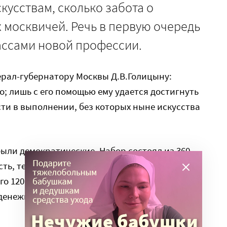
кусствам, сколько забота о
 москвичей. Речь в первую очередь
ассами новой профессии.
ерал-губернатору Москвы Д.В.Голицыну:
о; лишь с его помощью ему удается достигнуть
ти в выполнении, без которых ныне искусства
были демократические. Набор состоял из 360
ть, тех, которые за обучение платят деньги (30
его 120, то есть, меньше половины. Оставшиеся
зденежно снабжаться всеми нужными для