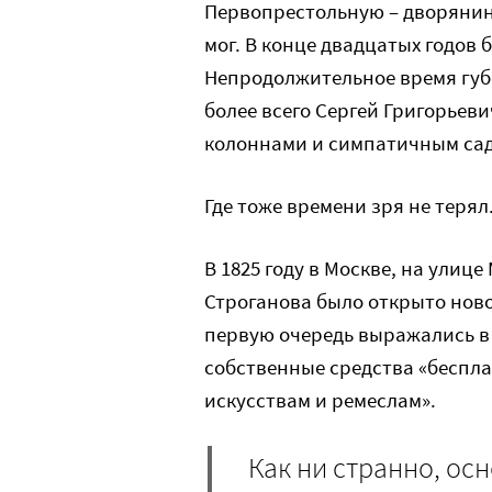
Первопрестольную – дворянин 
мог. В конце двадцатых годов 
Непродолжительное время губе
более всего Сергей Григорьеви
колоннами и симпатичным са
Где тоже времени зря не терял
В 1825 году в Москве, на ули
Строганова было открыто ново
первую очередь выражались в 
собственные средства «беспл
искусствам и ремеслам».
Как ни странно, ос