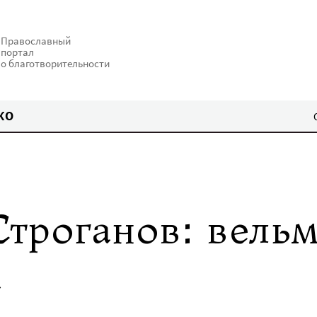
Православный
портал
о благотворительности
КО
Строганов: вель
а