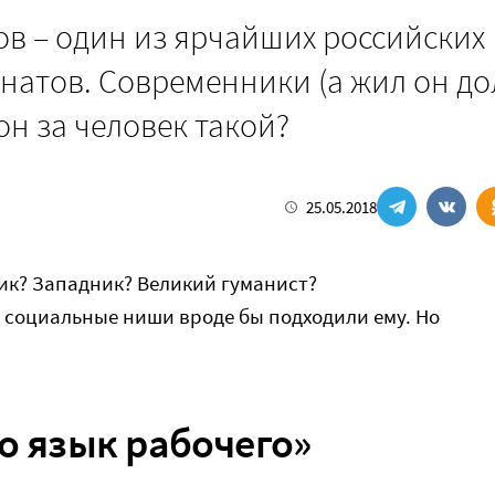
ов – один из ярчайших российских
натов. Современники (а жил он до
он за человек такой?
25.05.2018
ик? Западник? Великий гуманист?
 социальные ниши вроде бы подходили ему. Но
то язык рабочего»