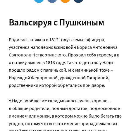
Вальсируя с Пушкиным
Родилась княжна в 1812 году в семье офицера,
участника наполеоновских войн Бориса Антоновича
Святополк-Четвертинского. Проявил себя героем, а в
отставку вышел в 1813 году. Так что детство у Нади
прошло рядом с папинькой. И с маминькой тоже –
Надеждой Федоровной, урожденной Гагариной,
родственники которой обретались при дворе.
У Нади вообще все складывалось очень хорошо –
любящие родители, полный достаток, подмосковное
имение Филимонки, в котором можно было бегать где
угодно, потому что все это имение принадлежало их