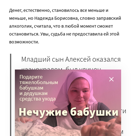
Денег, естественно, становилось все меньше и
меньше, но Надежда Борисовна, словно заправский
алкоголик, считала, что в любой момент сможет
остановиться. Увы, судьба не предоставила ей этой
возможности.
Младший сын Алексей оказался
казнокрадом, был уличен,
практически решился на
самоубийство. Чтобы не
допустить трагедии, княгиня
Трубецкая покрыла все его долги
и разорилась окончательно.
Стала буквально нищей, в самом