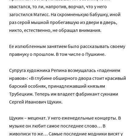
хвастался, то ли, напротив, ворчал, что у него
загостился Матисс. На скромненькую бабушку, иной
раз серой мышкой пробегавшую из двери в дверь,
никто, естественно, не обращал внимания.
Ее излюбленным занятием было рассказывать своему
правнуку о прошлом. В том числе о Пушкине.
Супруга художника Репина возмущалась «падением
нравов»: «В глубине обширного двора стоит красивый
барский особняк, принадлежавший князьям
Трубецким. Теперь им владеет фабрикант сукнами
Сергей Иванович Щукин.
Щукин – меценат. У него еженедельные концерты. В
музыке он любит самое последнее слово… В
живописи то же… Самые последние модники висят у