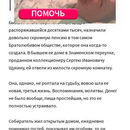
прямом смысле слова.
Бывшей благотворительнице, щедро
распоряжавшейся десятками тысяч, назначили
довольно скромную пенсию в том самом
Братолюбивом обществе, которое она когда-то
создала. В бывшем ее доме в Знаменском переулке,
проданном коллекционеру Сергею Ивановичу
Щукину, ей отвели из милости скромную комнатку.
Она, однако, не роптала на судьбу, вовсю шла ее
новая, третья жизнь. Воспоминания, молитвы. Денег
не было вообще, пища простейшая, но это ее
полностью устраивало.
Собиратель жил открытым домом, ежедневно
принимал гостей, показывал им особняк, то ли