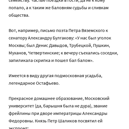
семейству. Частые поездки в гости, да не к кому
попало, а к таким же баловням судьбы и сливкам
общества.
Вот, например, письмо поэта Петра Вяземского к
сенатору Александру Булгакову: «У нас был уголок
Москвы; был Денис Давыдов, Трубецкой, Пушкин,
Муханов, Четвертинские; к вечеру съехались соседки,
запиликала скрипка и пошел бал балом».
Имеется в виду другая подмосковная усадьба,
легендарное Остафьево.
Прекрасное домашнее образование, Московский
университет (да, барышня была не дура), звание
фрейлины при дворе императрицы Александры
Федоровны. Князь Петр Шаликов посвятил ей
экспромт: