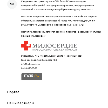
Свидетельство о регистрации СМИ Эл № ФС77-57850 выдано
16+
федеральной службой по надзору в сфере связи, информационных
технологий и массовых коммуникаций (Роскомнадзор) 25.04.2014 г.
Портал Милосердие.ru использует объявления и веб-сайт для сбора не
облагаемых налогом пожертвований через РОО «Милосердие», ОГРН
1057700014679, Целевое финансирование (010), (140), (171)
Портал Милосердие.ru является одним из проектов Православной службы
помощи «Милосердие»
Учредитель: АНО «Издательский центр «Нескучный сад»
Главный редактор: Данилова Ю.К.
info@miloserdie.ru
8-499-350-05-95
Портал
Наши партнеры