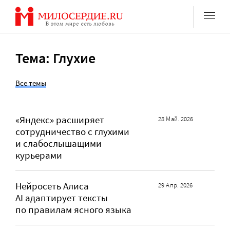
Перейти
к
содержанию
Тема: Глухие
Все темы
«Яндекс» расширяет
28 Май. 2026
сотрудничество с глухими
и слабослышащими
курьерами
Нейросеть Алиса
29 Апр. 2026
AI адаптирует тексты
по правилам ясного языка