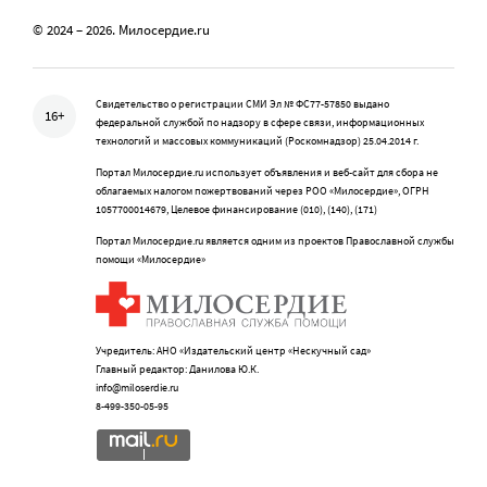
© 2024 – 2026. Милосердие.ru
Свидетельство о регистрации СМИ Эл № ФС77-57850 выдано
16+
федеральной службой по надзору в сфере связи, информационных
технологий и массовых коммуникаций (Роскомнадзор) 25.04.2014 г.
Портал Милосердие.ru использует объявления и веб-сайт для сбора не
облагаемых налогом пожертвований через РОО «Милосердие», ОГРН
1057700014679, Целевое финансирование (010), (140), (171)
Портал Милосердие.ru является одним из проектов Православной службы
помощи «Милосердие»
Учредитель: АНО «Издательский центр «Нескучный сад»
Главный редактор: Данилова Ю.К.
info@miloserdie.ru
8-499-350-05-95