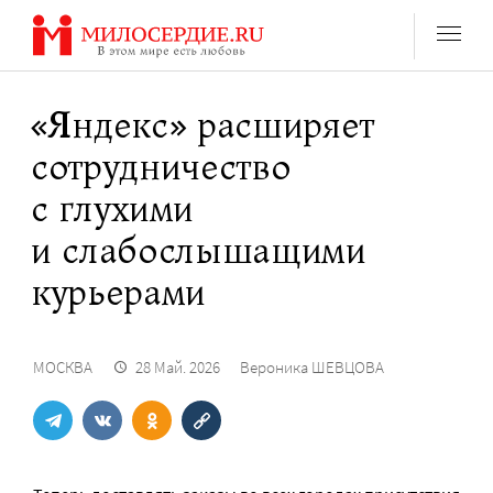
Перейти
к
содержанию
«Яндекс» расширяет
сотрудничество
с глухими
и слабослышащими
курьерами
МОСКВА
28 Май. 2026
Вероника ШЕВЦОВА