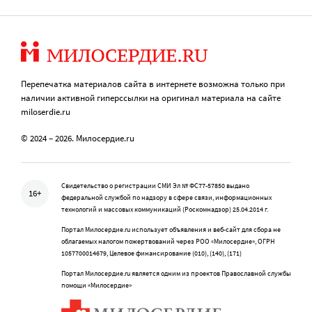
Перепечатка материалов сайта в интернете возможна только при
наличии активной гиперссылки на оригинал материала на сайте
miloserdie.ru
© 2024 – 2026. Милосердие.ru
Свидетельство о регистрации СМИ Эл № ФС77-57850 выдано
16+
федеральной службой по надзору в сфере связи, информационных
технологий и массовых коммуникаций (Роскомнадзор) 25.04.2014 г.
Портал Милосердие.ru использует объявления и веб-сайт для сбора не
облагаемых налогом пожертвований через РОО «Милосердие», ОГРН
1057700014679, Целевое финансирование (010), (140), (171)
Портал Милосердие.ru является одним из проектов Православной службы
помощи «Милосердие»