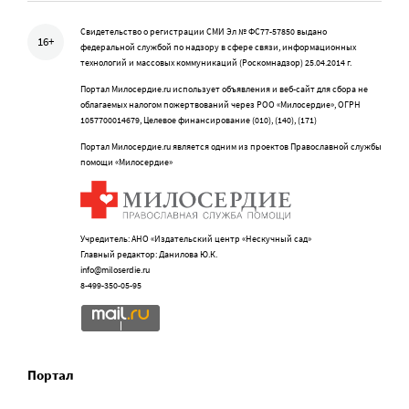
Свидетельство о регистрации СМИ Эл № ФС77-57850 выдано
16+
федеральной службой по надзору в сфере связи, информационных
технологий и массовых коммуникаций (Роскомнадзор) 25.04.2014 г.
Портал Милосердие.ru использует объявления и веб-сайт для сбора не
облагаемых налогом пожертвований через РОО «Милосердие», ОГРН
1057700014679, Целевое финансирование (010), (140), (171)
Портал Милосердие.ru является одним из проектов Православной службы
помощи «Милосердие»
Учредитель: АНО «Издательский центр «Нескучный сад»
Главный редактор: Данилова Ю.К.
info@miloserdie.ru
8-499-350-05-95
Портал