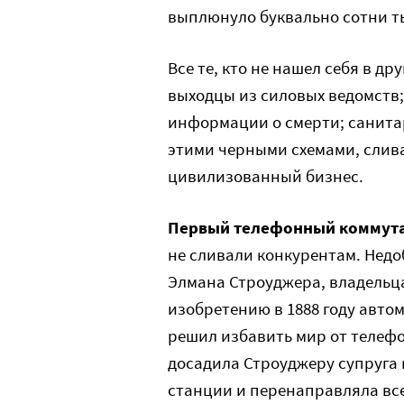
выплюнуло буквально сотни т
Все те, кто не нашел себя в д
выходцы из силовых ведомств; 
информации о смерти; санита
этими черными схемами, сли
цивилизованный бизнес.
Первый телефонный коммута
не сливали конкурентам. Нед
Элмана Строуджера, владельца
изобретению в 1888 году авто
решил избавить мир от телефо
досадила Строуджеру супруга 
станции и перенаправляла вс