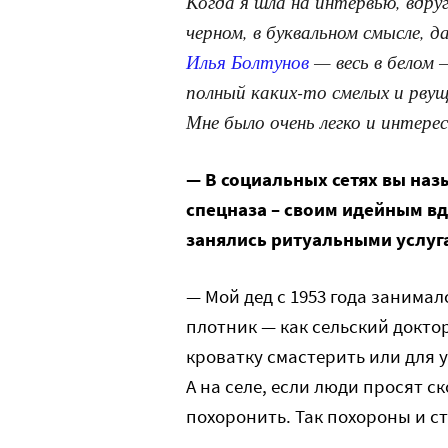
Когда я шла на интервью, вдруг
черном, в буквальном смысле, 
Илья Болтунов
— весь в белом
полный каких-то смелых и рвущ
Мне было очень легко и интере
— В социальных сетях вы наз
спецназа – своим идейным в
занялись ритуальными услуг
— Мой дед с 1953 года занимал
плотник — как сельский докто
кроватку смастерить или для у
А на селе, если люди просят с
похоронить. Так похороны и с