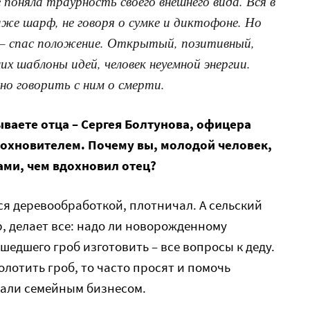
 поняла траурность своего внешнего вида. Вся в
даже шарф, не говоря о сумке и диктофоне. Но
 — спас положение. Открытый, позитивный,
их шаблоны идей, человек неуемной энергии.
сно говорить с ним о смерти.
ываете отца – Сергея Болтунова, офицера
дохновителем. Почему вы, молодой человек,
ами, чем вдохновил отец?
ся деревообработкой, плотничал. А сельский
р, делает все: надо ли новорожденному
шедшего гроб изготовить – все вопросы к деду.
колотить гроб, то часто просят и помочь
тали семейным бизнесом.