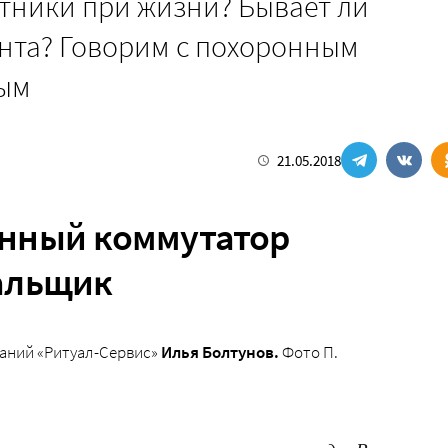
тники при жизни? Бывает ли
ента? Говорим с похоронным
вым
21.05.2018
нный коммутатор
альщик
аний «Ритуал-Сервис»
Илья Болтунов.
Фото П.