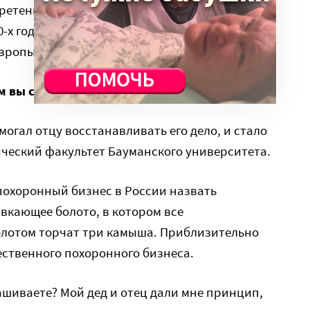
ретенное устройство в 1891 году Строунджер
0-х годов оно использовалось на АТС
Европы и Америки.
м вы стали этим заниматься?
огал отцу восстанавливать его дело, и стало
ческий факультет Бауманского университета.
похоронный бизнес в России назвать
авкающее болото, в котором все
олотом торчат три камыша. Приблизительно
ественного похоронного бизнеса.
ашиваете? Мой дед и отец дали мне принцип,