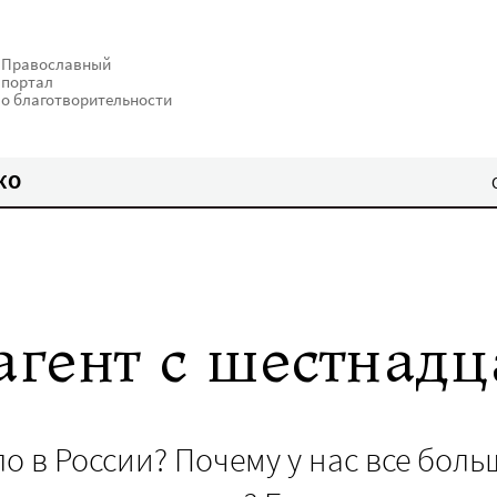
Православный
портал
о благотворительности
КО
гент с шестнадц
о в России? Почему у нас все боль