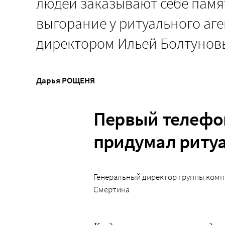
людей заказывают себе памя
выгорание у ритуального аг
директором Ильей Болтуно
Дарья РОЩЕНЯ
Первый телефо
придумал риту
Генеральный директор группы комп
Смертина