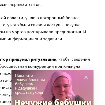
ысяч черных агентов.
ругой области, ушли в похоронный бизнес:
те, у кого были связи и доступ к покупке
ры из моргов пооткрывали предприятия. И
вами информации они задавили
тор придумал ритуальщик
, чтобы сведения
обросовестная конкуренция подтолкнула
 похоронного бюро в Канзас-сити, к
матического телефонного коммутатора. Он
нисток, из-за которых терпел убытки. Особо
конкурента, которая работала на телефонной
е звонки абонентов, вызывавших похоронное