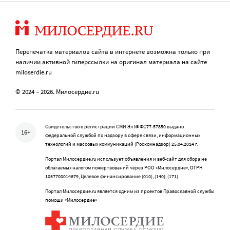
Перепечатка материалов сайта в интернете возможна только при
наличии активной гиперссылки на оригинал материала на сайте
miloserdie.ru
© 2024 – 2026. Милосердие.ru
Свидетельство о регистрации СМИ Эл № ФС77-57850 выдано
16+
федеральной службой по надзору в сфере связи, информационных
технологий и массовых коммуникаций (Роскомнадзор) 25.04.2014 г.
Портал Милосердие.ru использует объявления и веб-сайт для сбора не
облагаемых налогом пожертвований через РОО «Милосердие», ОГРН
1057700014679, Целевое финансирование (010), (140), (171)
Портал Милосердие.ru является одним из проектов Православной службы
помощи «Милосердие»