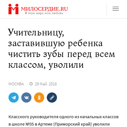
Перейти
к
содержанию
Учительницу,
заставившую ребенка
чистить зубы перед всем
классом, уволили
МОСКВА
29 Май. 2018
Классного руководителя одного из начальных классов
в школе №35 в Артеме (Приморский край) уволили