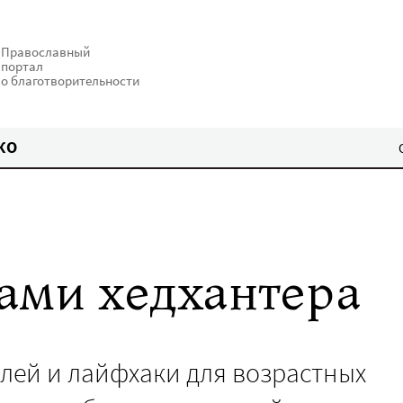
Православный
портал
о благотворительности
КО
ами хедхантера
лей и лайфхаки для возрастных