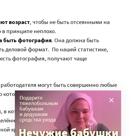
ют возраст
, чтобы не быть отсеянными на
о в принципе неплохо.
а быть фотография
. Она должна быть
ть деловой формат. По нашей статистике,
 есть фотография, получают чаще
о работодателя могут быть совершенно любые
 которых они не будут говорить.
, в которых не брали на работу соискателей из
еделённым именем или определённого знака
тной критерий для них также существует.