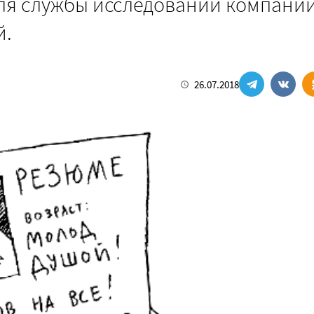
еля службы исследований компани
й.
26.07.2018