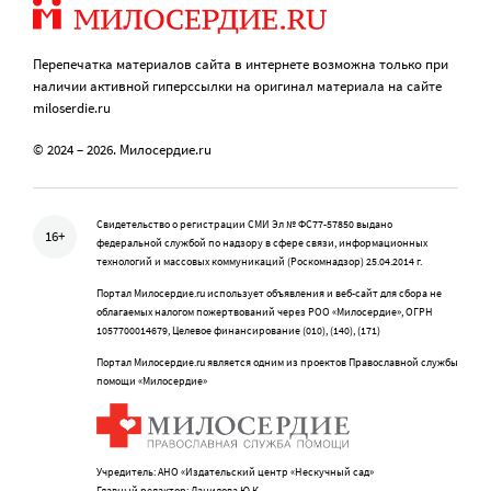
Перепечатка материалов сайта в интернете возможна только при
наличии активной гиперссылки на оригинал материала на сайте
miloserdie.ru
© 2024 – 2026. Милосердие.ru
Свидетельство о регистрации СМИ Эл № ФС77-57850 выдано
16+
федеральной службой по надзору в сфере связи, информационных
технологий и массовых коммуникаций (Роскомнадзор) 25.04.2014 г.
Портал Милосердие.ru использует объявления и веб-сайт для сбора не
облагаемых налогом пожертвований через РОО «Милосердие», ОГРН
1057700014679, Целевое финансирование (010), (140), (171)
Портал Милосердие.ru является одним из проектов Православной службы
помощи «Милосердие»
Учредитель: АНО «Издательский центр «Нескучный сад»
Главный редактор: Данилова Ю.К.