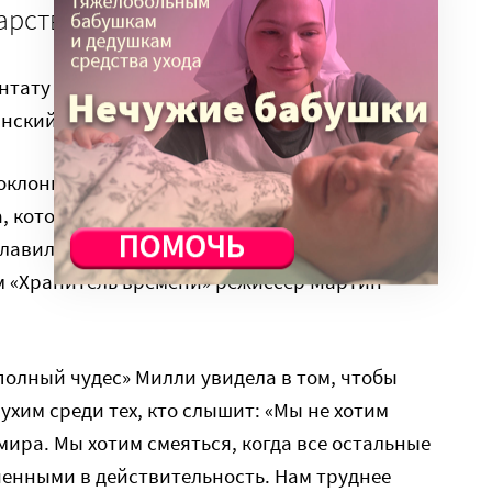
арства.
нтату она немного слышит, но главный способ
нский язык жестов (ASL).
поклонницей книги Брайана Селзника
, которую она прочитала о глухих. (Селзник –
лавился своей книгой «Изобретение Хьюго
ьм «Хранитель времени» режиссер Мартин
олный чудес» Милли увидела в том, чтобы
лухим среди тех, кто слышит: «Мы не хотим
 мира. Мы хотим смеяться, когда все остальные
ченными в действительность. Нам труднее