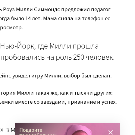
ль Роуз Милли Симмондс предложил педагог
гда было 14 лет. Мама сняла на телефон ее
просмотр.
 Нью-Йорк, где Милли прошла
 пробовались на роль 250 человек.
Хейнс увидел игру Милли, выбор был сделан.
тория Милли такая же, как и тысячи других:
ъемки вместе со звездами, признание и успех.
х в младенчестве из-за