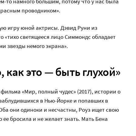
чем-то намного большим, потому что у нас была
екрасным проводником».
ю игру юной актрисы. Дэвид Руни из
что «тихо светящееся лицо Симмондс обладает
и звезды немого экрана».
 как это — быть глухой»
фильма «Мир, полный чудес» (2017), истории о
е, заблудившихся в Нью-Йорке и попавших в
Оба они одиноки и несчастны, Роуз ищет свою
о ее бросила и не желает знать. Мать Бена