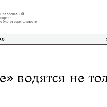
Православный
портал
о благотворительности
КО
е» водятся не то