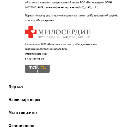
облагаемых налогом пожертвований через РОО «Милосердие», ОГРН
1057700014679, Целевое финансирование (010), (140), (171)
Портал Милосердие.ru является одним из проектов Православной службы
помощи «Милосердие»
Учредитель: АНО «Издательский центр «Нескучный сад»
Главный редактор: Данилова Ю.К.
info@miloserdie.ru
8-499-350-05-95
Портал
Наши партнеры
Мы в соц.сетях
Официально