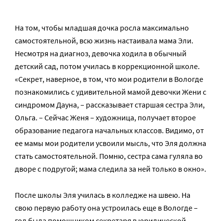
На том, чтобы младшая дочка росла максимально
самостоятельной, всю жизнь настаивала мама Эли.
Несмотря на диагноз, девочка ходила в обычный
детский сад, потом училась в коррекционной школе.
«Секрет, наверное, в том, что мои родители в Вологде
познакомились с удивительной мамой девочки Жени с
синдромом Дауна, – рассказывает старшая сестра Эли,
Ольга. – Сейчас Женя – художница, получает второе
образование педагога начальных классов. Видимо, от
ее мамы мои родители усвоили мысль, что Эля должна
стать самостоятельной. Помню, сестра сама гуляла во
дворе с подругой; мама следила за ней только в окно».
После школы Эля училась в колледже на швею. На
свою первую работу она устроилась еще в Вологде –
год была помощником секретаря в юридической