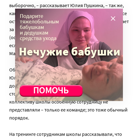
выборочно, – рассказывает Юлия Пушкина, – так же,
как я принимала бы работу обычного сотрудника. Все
остальное время она просто самостоятельно работает
за своим столом. Стол у Эли на общем „корте“
(офисное пространство для сотрудников школы),
если что-то непонятно, она пишет своему куратору
Марии; они списываются несколько раз в день».
Обедать Эля ходит в общую столовую. По словам
Юлии, большинство сотрудников даже не
догадываются, что у девушки особенности – со
стороны они не очень заметны. Кроме того, всему
коллективу школы особенную сотрудницу не
представляли – только ее команде; это тоже обычный
порядок.
На тренинге сотрудникам школы рассказывали, что