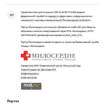
Свидетельство о регистрации СМИ Эл № ФС77-57850 выдано
16+
федеральной службой по надзору в сфере связи, информационных
технологий и массовых коммуникаций (Роскомнадзор) 25.04.2014 г.
Портал Милосердие.ru использует объявления и веб-сайт для сбора не
облагаемых налогом пожертвований через РОО «Милосердие», ОГРН
1057700014679, Целевое финансирование (010), (140), (171)
Портал Милосердие.ru является одним из проектов Православной службы
помощи «Милосердие»
Учредитель: АНО «Издательский центр «Нескучный сад»
Главный редактор: Данилова Ю.К.
info@miloserdie.ru
8-499-350-05-95
Портал