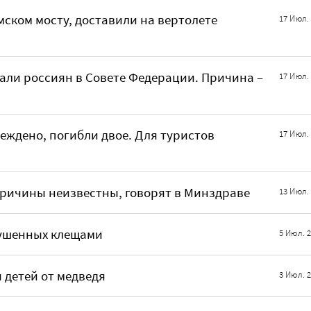
ском мосту, доставили на вертолете
17 Июл.
али россиян в Совете Федерации. Причина –
17 Июл.
ждено, погибли двое. Для туристов
17 Июл.
 Причины неизвестны, говорят в Минздраве
13 Июл.
кушенных клещами
5 Июл. 
детей от медведя
3 Июл. 