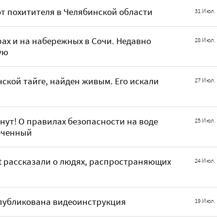
т похитителя в Челябинской области
31 Июл.
рах и на набережных в Сочи. Недавно
28 Июл.
ую
ской тайге, найден живым. Его искали
27 Июл.
нут! О правилах безопасности на воде
25 Июл.
оченный
ert рассказали о людях, распространяющих
24 Июл.
Опубликована видеоинструкция
19 Июл.