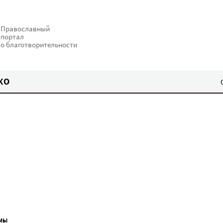
Православный
портал
о благотворительности
КО
МЫ