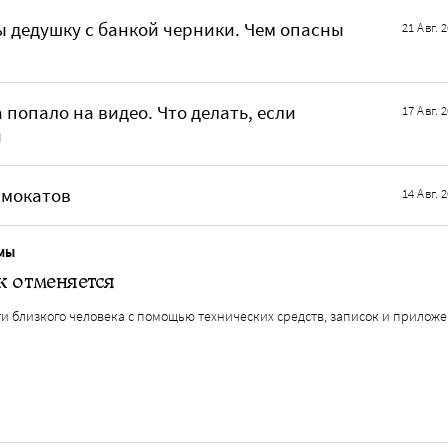
 дедушку с банкой черники. Чем опасны
21 Авг. 
попало на видео. Что делать, если
17 Авг. 
я
амокатов
14 Авг. 
МЫ
 отменяется
ти близкого человека с помощью технических средств, записок и прилож