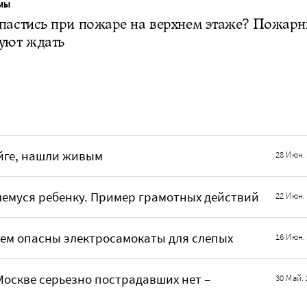
МЫ
пастись при пожаре на верхнем этаже? Пожар
уют ждать
йге, нашли живым
28 Июн.
шемуся ребенку. Пример грамотных действий
22 Июн.
чем опасны электросамокаты для слепых
16 Июн.
Москве серьезно пострадавших нет –
30 Май. 