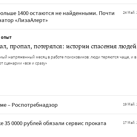
 больше 1400 остаются не найденными. Почти
24 Май. 
натор «ЛизаАлерт»
 ОПЫТ
л, пропал, потерялся: истории спасения людей
амый напряженный месяц в работе поисковиков: люди теряются чаще, и в
т сценарии «все и сразу»
рме – Роспотребнадзор
19 Май. 
 35 0000 рублей обязали сервис проката
17 Май. 