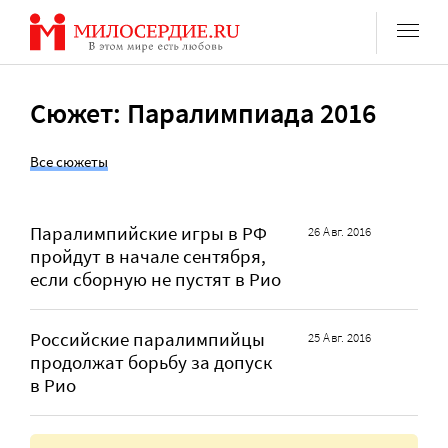
Перейти
к
содержанию
Сюжет: Паралимпиада 2016
Все сюжеты
Паралимпийские игры в РФ
26 Авг. 2016
пройдут в начале сентября,
если сборную не пустят в Рио
Российские паралимпийцы
25 Авг. 2016
продолжат борьбу за допуск
в Рио