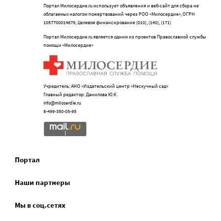
Портал Милосердие.ru использует объявления и веб-сайт для сбора не
облагаемых налогом пожертвований через РОО «Милосердие», ОГРН
1057700014679, Целевое финансирование (010), (140), (171)
Портал Милосердие.ru является одним из проектов Православной службы
помощи «Милосердие»
Учредитель: АНО «Издательский центр «Нескучный сад»
Главный редактор: Данилова Ю.К.
info@miloserdie.ru
8-499-350-05-95
Портал
Наши партнеры
Мы в соц.сетях