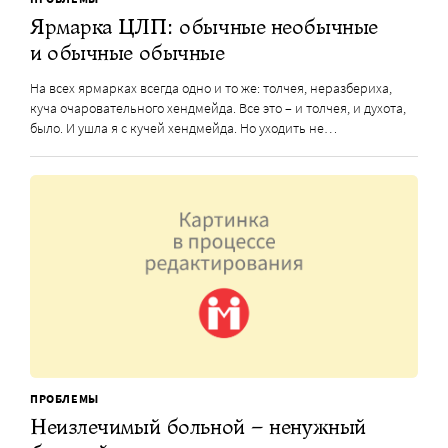
Ярмарка ЦЛП: обычные необычные
и обычные обычные
На всех ярмарках всегда одно и то же: толчея, неразбериха,
куча очаровательного хендмейда. Все это – и толчея, и духота,
было. И ушла я с кучей хендмейда. Но уходить не…
ПРОБЛЕМЫ
Неизлечимый больной – ненужный