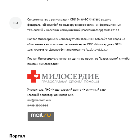
Свидетельство о регистрации СМИ Эл № ФС77-57850 выдано
16+
федеральной службой по надзору в сфере связи, информационных
технологий и массовых коммуникаций (Роскомнадзор) 25.04.2014 г.
Портал Милосердие.ru использует объявления и веб-сайт для сбора не
облагаемых налогом пожертвований через РОО «Милосердие», ОГРН
1057700014679, Целевое финансирование (010), (140), (171)
Портал Милосердие.ru является одним из проектов Православной службы
помощи «Милосердие»
Учредитель: АНО «Издательский центр «Нескучный сад»
Главный редактор: Данилова Ю.К.
info@miloserdie.ru
8-499-350-05-95
Портал