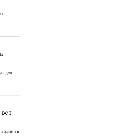
и в
я
ста для
 вот
 и жизни в