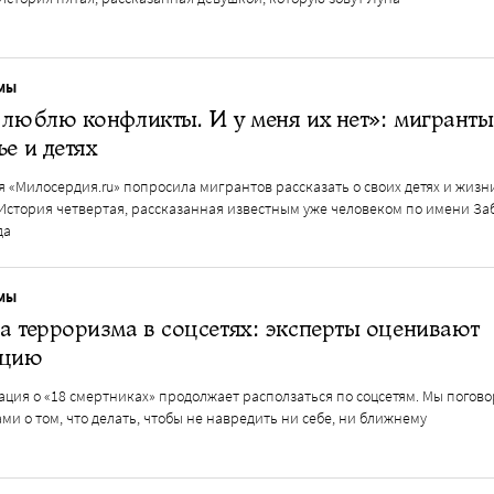
МЫ
 люблю конфликты. И у меня их нет»: мигранты
ье и детях
 «Милосердия.ru» попросила мигрантов рассказать о своих детях и жизн
 История четвертая, рассказанная известным уже человеком по имени За
да
МЫ
а терроризма в соцсетях: эксперты оценивают
ацию
ция о «18 смертниках» продолжает расползаться по соцсетям. Мы погово
ми о том, что делать, чтобы не навредить ни себе, ни ближнему