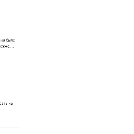
емя было
зможно,…
рать на