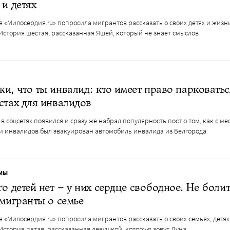
 и детях
 «Милосердия.ru» попросила мигрантов рассказать о своих детях и жизн
История шестая, рассказанная Яшей, который не знает смыслов
и, что ты инвалид: кто имеет право парковатьс
стах для инвалидов
в соцсетях появился и сразу же набрал популярность пост о том, как с ме
и инвалидов был эвакуирован автомобиль инвалида из Белгорода
МЫ
го детей нет – у них сердце свободное. Не болит
 мигранты о семье
 «Милосердия.ru» попросила мигрантов рассказать о своих семьях, детях
История пятая, рассказанная девушкой, которую зовут Луна