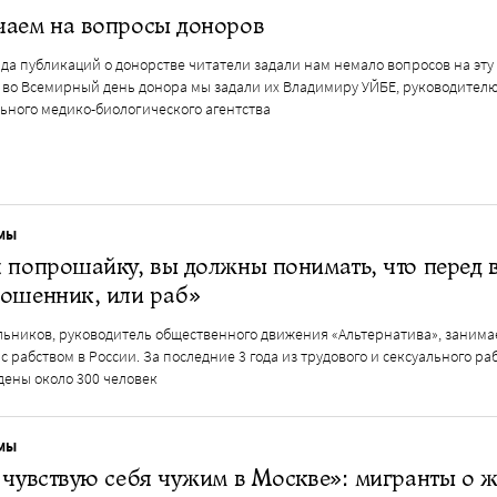
чаем на вопросы доноров
да публикаций о донорстве читатели задали нам немало вопросов на эту 
, во Всемирный день донора мы задали их Владимиру УЙБЕ, руководител
ьного медико-биологического агентства
МЫ
 попрошайку, вы должны понимать, что перед 
ошенник, или раб»
льников, руководитель общественного движения «Альтернатива», занима
с рабством в России. За последние 3 года из трудового и сексуального ра
дены около 300 человек
МЫ
 чувствую себя чужим в Москве»: мигранты о ж