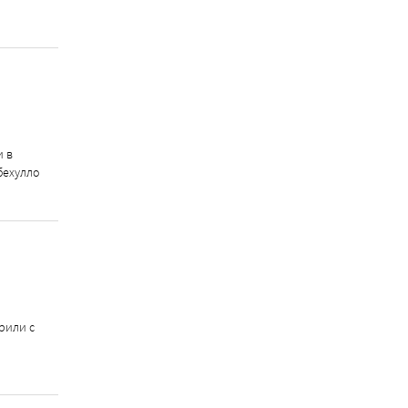
и в
бехулло
рили с