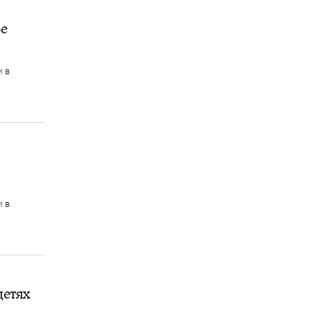
ье
и в
и в
детях