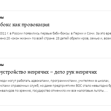
МЫ
бокс как провокация
011 г. в России появились первые бэби-боксы: в Перми и Сочи. За это вр
ено 20 «окон жизни» по всей стране. 28 детей обрели кров, семью и, во
МЫ
устройство незрячих – дело рук незрячих
люди могут работать адвокатами, программистами, учителями в школах,
истами справочных служб, но даже предприятиям ВОС стало невыгодно б
нвалидов по зрению, государство отменило им все налоговые льготы.…