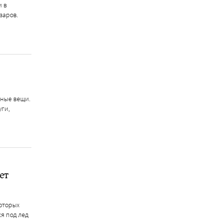
и в
заров.
нные вещи.
ги,
ет
которых
ся под лед