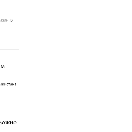
изии. В
ам
жикистана.
 можно