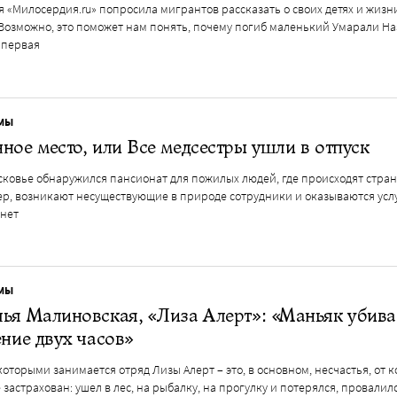
 «Милосердия.ru» попросила мигрантов рассказать о своих детях и жизн
 Возможно, это поможет нам понять, почему погиб маленький Умарали На
 первая
МЫ
ное место, или Все медсестры ушли в отпуск
сковье обнаружился пансионат для пожилых людей, где происходят стра
р, возникают несуществующие в природе сотрудники и оказываются услу
 нет
МЫ
ья Малиновская, «Лиза Алерт»: «Маньяк убива
ение двух часов»
которыми занимается отряд Лизы Алерт – это, в основном, несчастья, от 
 застрахован: ушел в лес, на рыбалку, на прогулку и потерялся, провалил