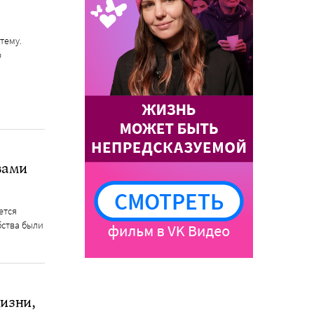
тему.
ю
вами
ется
бства были
изни,