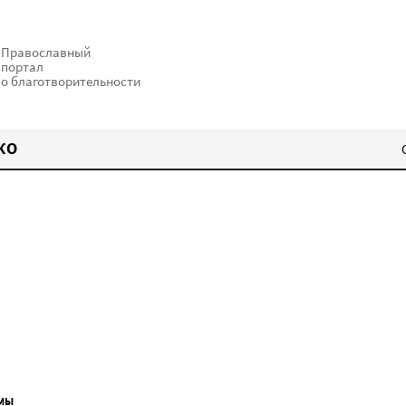
Православный
портал
о благотворительности
КО
МЫ