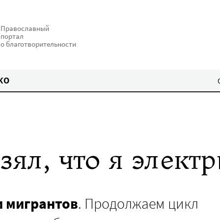
Православный
портал
о благотворительности
КО
зял, что я элект
и мигрантов
. Продолжаем цикл