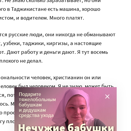
т. Не знаю сколько зарабатывает, но они
ого в Таджикистане есть машина, хорошо
стом, и водителем. Много платят.
тся русские люди, они никогда не обманывают
, узбеки, таджики, киргизы, а настоящие
. Дают работу и деньги дают. Я тут восемь
плохого не делал.
иональности человек, христианин он или
еловек был человеком. Я не знаю, может быть
, потому что сам я никогда не делаю зла и со
ь. Меня не то что не били, меня даже не
 просят: «Дима, вот тут проблема, сделай
гу плохо сделать, да, ошибку какую-то. Но