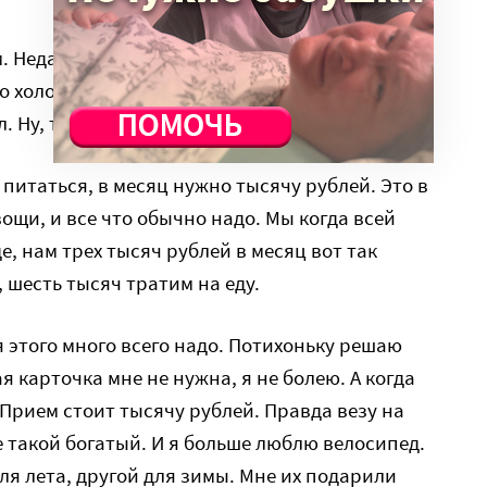
 Недавно в три часа ночи у соседей
 холодно, ночь, надо было лезть на столб. Я
. Ну, только за кабель там.
питаться, в месяц нужно тысячу рублей. Это в
вощи, и все что обычно надо. Мы когда всей
, нам трех тысяч рублей в месяц вот так
, шесть тысяч тратим на еду.
 этого много всего надо. Потихоньку решаю
 карточка мне не нужна, я не болею. А когда
. Прием стоит тысячу рублей. Правда везу на
е такой богатый. И я больше люблю велосипед.
ля лета, другой для зимы. Мне их подарили