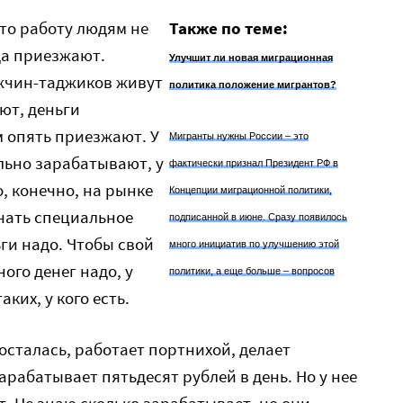
кто работу людям не
Также по теме:
да приезжают.
Улучшит ли новая миграционная
жчин-таджиков живут
политика положение мигрантов?
ют, деньги
м опять приезжают. У
Мигранты нужны России – это
льно зарабатывают, у
фактически признал Президент РФ в
, конечно, на рынке
Концепции миграционной политики,
учать специальное
подписанной в июне. Сразу появилось
ги надо. Чтобы свой
много инициатив по улучшению этой
ого денег надо, у
политики, а еще больше – вопросов
аких, у кого есть.
осталась, работает портнихой, делает
рабатывает пятьдесят рублей в день. Но у нее