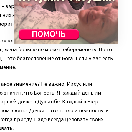
, – зарабатывают, понимаете? Обычно около
 них это большие деньги, чтобы жить и ни в
ворится.
ом классе, другая в институте, в Душанбе,
, жена больше не может забеременеть. Но то,
, – это благословение от Бога. Если у вас есть
амение.
 такое знамение? Не важно, Иисус или
о значит, что Бог есть. Я каждый день им
таршей дочке в Душанбе. Каждый вечер.
ом звоню. Дочки – это тепло и нежность. Я
 когда приеду. Надо всегда целовать своих
овать.