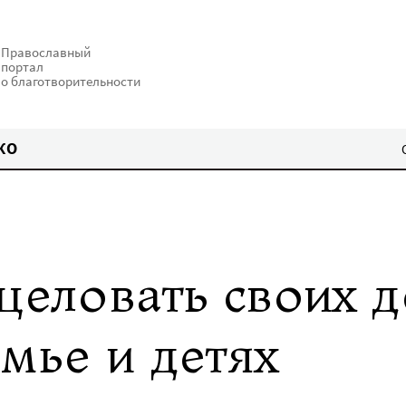
Православный
портал
о благотворительности
КО
целовать своих д
мье и детях