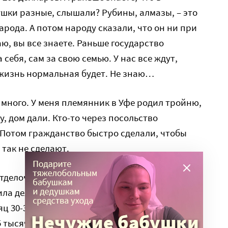
шки разные, слышали? Рубины, алмазы, – это
арода. А потом народу сказали, что он ни при
аю, вы все знаете. Раньше государство
 себя, сам за свою семью. У нас все ждут,
 жизнь нормальная будет. Не знаю…
 много. У меня племянник в Уфе родил тройню,
у, дом дали. Кто-то через посольство
 Потом гражданство быстро сделали, чтобы
 так не сделают.
 отделочником в новом жилом комплексе.
ла делаем, стены. Платят очень хорошо,
 30-35 тысяч и без задержек. Я 5 плачу за
 5 тысяч полиции уходит обязательно, потому