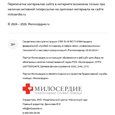
Перепечатка материалов сайта в интернете возможна только при
наличии активной гиперссылки на оригинал материала на сайте
miloserdie.ru
© 2024 – 2026. Милосердие.ru
Свидетельство о регистрации СМИ Эл № ФС77-57850 выдано
16+
федеральной службой по надзору в сфере связи, информационных
технологий и массовых коммуникаций (Роскомнадзор) 25.04.2014 г.
Портал Милосердие.ru использует объявления и веб-сайт для сбора не
облагаемых налогом пожертвований через РОО «Милосердие», ОГРН
1057700014679, Целевое финансирование (010), (140), (171)
Портал Милосердие.ru является одним из проектов Православной службы
помощи «Милосердие»
Учредитель: АНО «Издательский центр «Нескучный сад»
Главный редактор: Данилова Ю.К.
info@miloserdie.ru
8-499-350-05-95