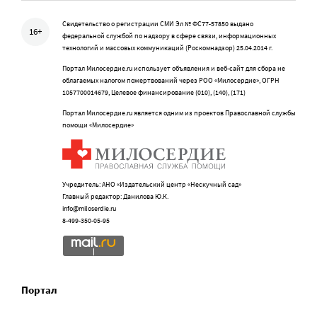
Свидетельство о регистрации СМИ Эл № ФС77-57850 выдано
16+
федеральной службой по надзору в сфере связи, информационных
технологий и массовых коммуникаций (Роскомнадзор) 25.04.2014 г.
Портал Милосердие.ru использует объявления и веб-сайт для сбора не
облагаемых налогом пожертвований через РОО «Милосердие», ОГРН
1057700014679, Целевое финансирование (010), (140), (171)
Портал Милосердие.ru является одним из проектов Православной службы
помощи «Милосердие»
Учредитель: АНО «Издательский центр «Нескучный сад»
Главный редактор: Данилова Ю.К.
info@miloserdie.ru
8-499-350-05-95
Портал