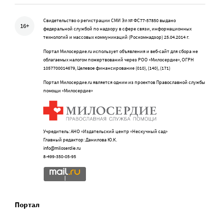
Свидетельство о регистрации СМИ Эл № ФС77-57850 выдано
16+
федеральной службой по надзору в сфере связи, информационных
технологий и массовых коммуникаций (Роскомнадзор) 25.04.2014 г.
Портал Милосердие.ru использует объявления и веб-сайт для сбора не
облагаемых налогом пожертвований через РОО «Милосердие», ОГРН
1057700014679, Целевое финансирование (010), (140), (171)
Портал Милосердие.ru является одним из проектов Православной службы
помощи «Милосердие»
Учредитель: АНО «Издательский центр «Нескучный сад»
Главный редактор: Данилова Ю.К.
info@miloserdie.ru
8-499-350-05-95
Портал