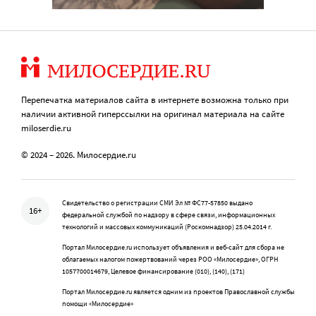
Перепечатка материалов сайта в интернете возможна только при
наличии активной гиперссылки на оригинал материала на сайте
miloserdie.ru
© 2024 – 2026. Милосердие.ru
Свидетельство о регистрации СМИ Эл № ФС77-57850 выдано
16+
федеральной службой по надзору в сфере связи, информационных
технологий и массовых коммуникаций (Роскомнадзор) 25.04.2014 г.
Портал Милосердие.ru использует объявления и веб-сайт для сбора не
облагаемых налогом пожертвований через РОО «Милосердие», ОГРН
1057700014679, Целевое финансирование (010), (140), (171)
Портал Милосердие.ru является одним из проектов Православной службы
помощи «Милосердие»