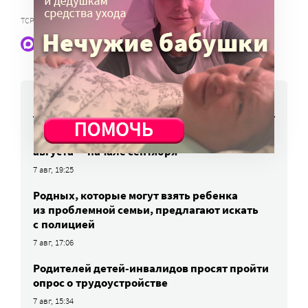
,
ТСР
КОМПЕНСАЦИЯ ЗА ТСР
Наши статьи и новости в Max. Подпишитесь
НОВОСТИ
Вторая волна клещей ожидается в конце
августа — начале сентября
7 авг, 19:25
Родных, которые могут взять ребенка
из проблемной семьи, предлагают искать
с полицией
7 авг, 17:06
Родителей детей-инвалидов просят пройти
опрос о трудоустройстве
7 авг, 15:34