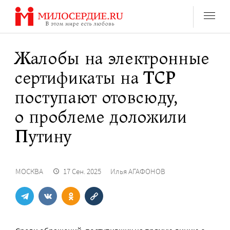
Перейти
к
содержанию
Жалобы на электронные
сертификаты на ТСР
поступают отовсюду,
о проблеме доложили
Путину
МОСКВА
17 Сен. 2025
Илья АГАФОНОВ