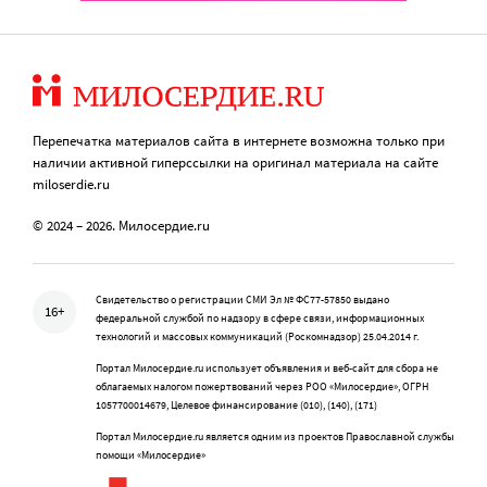
Перепечатка материалов сайта в интернете возможна только при
наличии активной гиперссылки на оригинал материала на сайте
miloserdie.ru
© 2024 – 2026. Милосердие.ru
Свидетельство о регистрации СМИ Эл № ФС77-57850 выдано
16+
федеральной службой по надзору в сфере связи, информационных
технологий и массовых коммуникаций (Роскомнадзор) 25.04.2014 г.
Портал Милосердие.ru использует объявления и веб-сайт для сбора не
облагаемых налогом пожертвований через РОО «Милосердие», ОГРН
1057700014679, Целевое финансирование (010), (140), (171)
Портал Милосердие.ru является одним из проектов Православной службы
помощи «Милосердие»