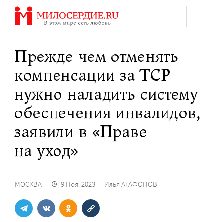
Перейти
к
содержанию
Прежде чем отменять
компенсации за ТСР
нужно наладить систему
обеспечения инвалидов,
заявили в «Праве
на уход»
МОСКВА
9 Ноя. 2023
Илья АГАФОНОВ