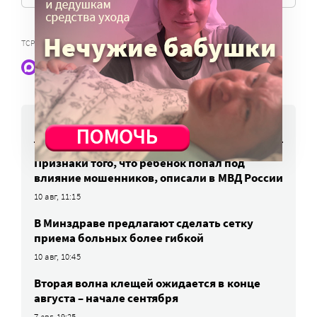
,
ТСР
КОМПЕНСАЦИЯ ЗА ТСР
Наши статьи и новости в Max. Подпишитесь
НОВОСТИ
Признаки того, что ребенок попал под
влияние мошенников, описали в МВД России
10 авг, 11:15
В Минздраве предлагают сделать сетку
приема больных более гибкой
10 авг, 10:45
Вторая волна клещей ожидается в конце
августа – начале сентября
7 авг, 19:25