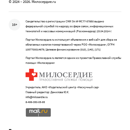
© 2024 – 2026. Милосердие.ru
Свидетельство о регистрации СМИ Эл № ФС77-57850 выдано
16+
федеральной службой по надзору в сфере связи, информационных
технологий и массовых коммуникаций (Роскомнадзор) 25.04.2014 г.
Портал Милосердие.ru использует объявления и веб-сайт для сбора не
облагаемых налогом пожертвований через РОО «Милосердие», ОГРН
1057700014679, Целевое финансирование (010), (140), (171)
Портал Милосердие.ru является одним из проектов Православной службы
помощи «Милосердие»
Учредитель: АНО «Издательский центр «Нескучный сад»
Главный редактор: Данилова Ю.К.
info@miloserdie.ru
8-499-350-05-95