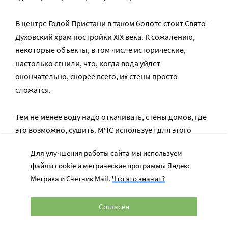
В центре Голой Пристани в таком болоте стоит Свято-
Духовский храм постройки XIX века. К сожалению,
некоторые объекты, в том числе исторические,
настолько сгнили, что, когда вода уйдет
окончательно, скорее всего, их стены просто
сложатся.
Тем не менее воду надо откачивать, стены домов, где
это возможно, сушить. МЧС использует для этого
много своей техники, но, учитывая объем бедствия, ее
Для улучшения работы сайта мы используем
не хватает.
файлы cookie и метрические программы Яндекс
Метрика и Счетчик Mail.
Что это значит?
– Как сейчас решается задача по обеспечению
жителей водой?
Согласен
– Людям привозят питьевую воду разные