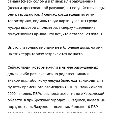
самана (смеси соломы и глины) или ракушечника
(песка и прессованной ракушки), от воздействия воды
они разрушаются. И сейчас, когда едешь по этим
территориям, видишь такую картину: лежит груда
мусора высотой с полметра, а сверху – деревянная
полусгнившая крыша. Это все, что осталось от жилья.
Выстояли только кирпичные и блочные дома, но они
на этих территориях встречаются не часто.
Сейчас люди, которые жили в нынче разрушенных
домах, либо разъехались по родственникам и
знакомым, либо, кому некуда было ехать, находятся в
пунктах временного размещения (ПВР) – таких около
2000 человек. ПВРы располагаются на юге Херсонской
области, в прибрежных городах – Скадовск, Железный
порт, поселок Лазурное – всего там больше 10 ПВР.
Там хорошие условия, полноценное питание, за ними