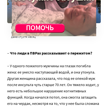
В некоторых населенных пунктах вода стояла очень высоко. Из-
за естественного рельефа кое-где она не уходит до сих пор,
даже спустя месяц
–
Что люди в ПВРах рассказывают о пережитом?
– У одного пожилого мужчины на глазах погибла
жена: ее унесло наступающей водой, и она утонула.
Другая женщина рассказала, что под ее опекой муж
после инсульта чуть старше 70 лет. Он тяжело ходит, у
него есть небольшое нарушение когнитивных
функций. Когда начался потоп, она смогла затащить
его на чердак, несмотря на то, что у нее была сломана