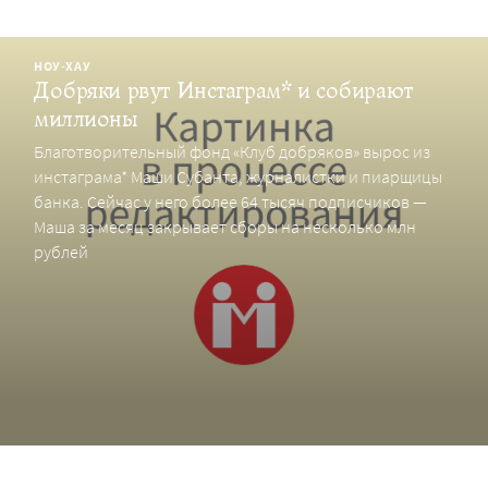
НОУ-ХАУ
Добряки рвут Инстаграм* и собирают
миллионы
Благотворительный фонд «Клуб добряков» вырос из
инстаграма* Маши Субанта, журналистки и пиарщицы
банка. Сейчас у него более 64 тысяч подписчиков —
Маша за месяц закрывает сборы на несколько млн
рублей