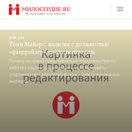
Перейти
к
содержанию
НОУ-ХАУ
Тони Майерс: визитки с должностью
«фандрайзер» лучше выбросить
Почему не нужно представляться «специалистом по
работе с крупными донорами» и как завоевать
сторонников и дарителей фонда – советы канадского
эксперта