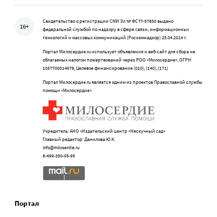
Свидетельство о регистрации СМИ Эл № ФС77-57850 выдано
16+
федеральной службой по надзору в сфере связи, информационных
технологий и массовых коммуникаций (Роскомнадзор) 25.04.2014 г.
Портал Милосердие.ru использует объявления и веб-сайт для сбора не
облагаемых налогом пожертвований через РОО «Милосердие», ОГРН
1057700014679, Целевое финансирование (010), (140), (171)
Портал Милосердие.ru является одним из проектов Православной службы
помощи «Милосердие»
Учредитель: АНО «Издательский центр «Нескучный сад»
Главный редактор: Данилова Ю.К.
info@miloserdie.ru
8-499-350-05-95
Портал