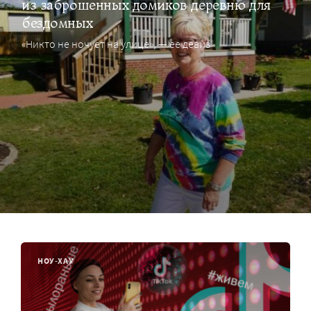
из заброшенных домиков деревню для
бездомных
«Никто не ночует на улице», — ее девиз
НОУ-ХАУ