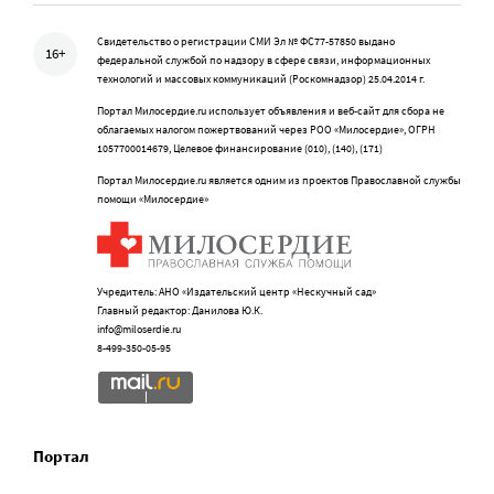
Свидетельство о регистрации СМИ Эл № ФС77-57850 выдано
16+
федеральной службой по надзору в сфере связи, информационных
технологий и массовых коммуникаций (Роскомнадзор) 25.04.2014 г.
Портал Милосердие.ru использует объявления и веб-сайт для сбора не
облагаемых налогом пожертвований через РОО «Милосердие», ОГРН
1057700014679, Целевое финансирование (010), (140), (171)
Портал Милосердие.ru является одним из проектов Православной службы
помощи «Милосердие»
Учредитель: АНО «Издательский центр «Нескучный сад»
Главный редактор: Данилова Ю.К.
info@miloserdie.ru
8-499-350-05-95
Портал