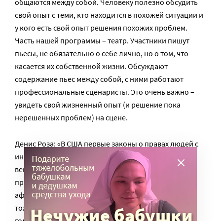
общаются между собой. Человеку полезно обсудить
свой опыт с теми, кто находится в похожей ситуации и
у кого есть свой опыт решения похожих проблем.
Часть нашей программы – театр. Участники пишут
пьесы, не обязательно о себе лично, но о том, что
касается их собственной жизни. Обсуждают
содержание пьес между собой, с ними работают
профессиональные сценаристы. Это очень важно –
увидеть свой жизненный опыт (и решение пока
нерешенных проблем) на сцене.
Денис Роза: «В США первые законы о правах людей с
инвалидностью были приняты еще в 70-х годах XX
века. Тогда на волне общей борьбы за гражданские
права – в том числе за права женщин,
афроамериканцев – многие люди с инвалидностью
тоже протестовали против дискриминации. В 1977
году в Сан-Франциско около ста демонстрантов с