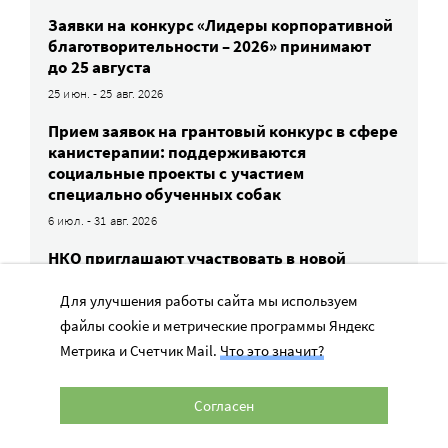
Заявки на конкурс «Лидеры корпоративной
благотворительности – 2026» принимают
до 25 августа
25 июн. - 25 авг. 2026
Прием заявок на грантовый конкурс в сфере
канистерапии: поддерживаются
социальные проекты с участием
специально обученных собак
6 июл. - 31 авг. 2026
НКО приглашают участвовать в новой
номинации премии «Хрустальный
подсолнух» – «Орфанная семья. История
Для улучшения работы сайта мы используем
успеха». Заявки принимают до 8 сентября
файлы cookie и метрические программы Яндекс
8 июл. - 8 сен. 2026
Метрика и Счетчик Mail.
Что это значит?
Прием заявок на конкурс проектов помощи
сиротам и детям в трудной жизненной
Согласен
ситуации — до 31 августа