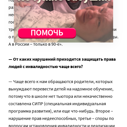
разными видами инвалидности (незрячие,
неслышащие, на колясках) заняли здание
госучреждения и неделю никого туда не пускали,
требуя принятия одного закона. В Европе заговорили
о правах людей с инвалидностью позднее, в 80-е годы.
А в России – только в 90-е».
— От каких нарушений приходится защищать права
людей с инвалидностью чаще всего?
— Чаще всего к нам обращаются родители, которых
вынуждают перевести детей на надомное обучение,
потому что в школе нет тьютора или некачественно
составлена СИПР (специальная индивидуальная
программа развития), или еще что-нибудь. Второе –
нарушение прав недееспособных, третье – споры по
вопросам установления инвалидности и реализации