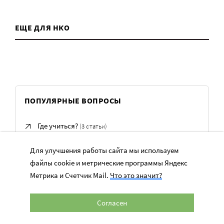
ЕЩЕ ДЛЯ НКО
ПОПУЛЯРНЫЕ ВОПРОСЫ
Где учиться?
(3 статьи)
Для улучшения работы сайта мы используем
Как пережить кризис?
(6 статей)
файлы cookie и метрические программы Яндекс
Метрика и Счетчик Mail.
Что это значит?
Как привлечь и удержать сотрудников?
(5 статей)
Как работать с волонтерами?
(6 статей)
Согласен