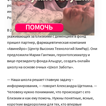
родственников, где можно получать необходимую
информацию в любой момент и из любой точки
России.
В 2019 году с идеей создать видео-ресурс для
ухаживающих за близкими с деменцией в фонд
пришел партнер, фармацевтическая компания
«Авинейро» (Центр Высоких Технологий ХимРар). Они
предложили Марии Гантман, геронтопсихиатру и
вице-президенту фонда Альцрус, создать онлайн
школу на основе очных «Школ Заботы».
— Наша школа решает главную задачу –
информирования, — говорит Александра Щеткина. —
Человеку нужно понимание, что происходит с его
близким и как ему помочь. Нужны понятные, ясные,
короткие видеоролики для тех, кто впервые