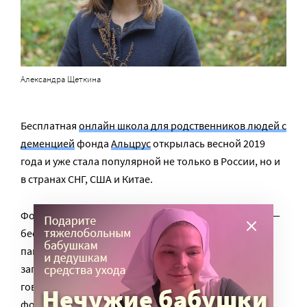
Александра Щеткина
Бесплатная
онлайн школа для родственников людей с
деменцией
фонда
Альцрус
открылась весной 2019
года и уже стала популярной не только в России, но и
в странах СНГ, США и Китае.
Фонд регулярно проводил очные «Школы Заботы» —
бесплатные семинары для ухаживающих за
пациентами с деменцией в Москве и Петербурге, но
запросы поступали во множестве со всей страны,
говорит президент фонда Александра Щеткина. В
фонде решили создать онлайн-школу для