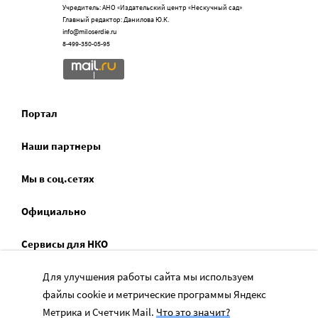
Учредитель: АНО «Издательский центр «Нескучный сад»
Главный редактор: Данилова Ю.К.
info@miloserdie.ru
8-499-350-05-95
Портал
Наши партнеры
Мы в соц.сетях
Официально
Сервисы для НКО
Для улучшения работы сайта мы используем
Спецпроекты
файлы cookie и метрические программы Яндекс
Социальное служение
Метрика и Счетчик Mail.
Что это значит?