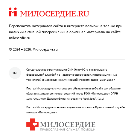
Перепечатка материалов сайта в интернете возможна только при
наличии активной гиперссылки на оригинал материала на сайте
miloserdie.ru
© 2024 – 2026. Милосердие.ru
Свидетельство о регистрации СМИ Эл № ФС77-57850 выдано
16+
федеральной службой по надзору в сфере связи, информационных
технологий и массовых коммуникаций (Роскомнадзор) 25.04.2014 г.
Портал Милосердие.ru использует объявления и веб-сайт для сбора не
облагаемых налогом пожертвований через РОО «Милосердие», ОГРН
1057700014679, Целевое финансирование (010), (140), (171)
Портал Милосердие.ru является одним из проектов Православной службы
помощи «Милосердие»