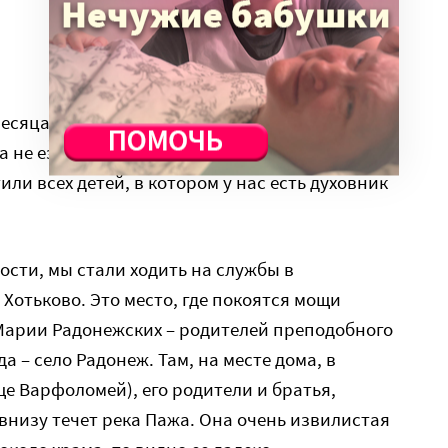
есяцах нашего житья за городом, расскажу и о
да не ездим к себе в родной московский приход,
или всех детей, в котором у нас есть духовник
ости, мы стали ходить на службы в
Хотьково. Это место, где покоятся мощи
Марии Радонежских – родителей преподобного
а – село Радонеж. Там, на месте дома, в
ще Варфоломей), его родители и братья,
а внизу течет река Пажа. Она очень извилистая