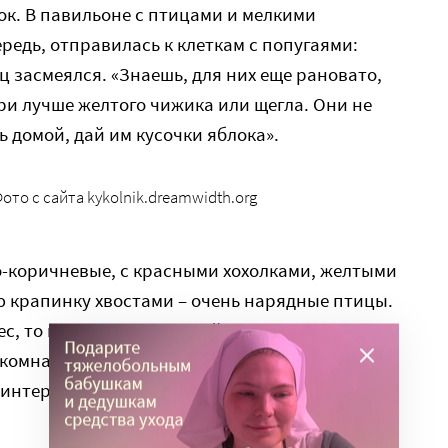
ок. В павильоне с птицами и мелкими
редь, отправилась к клеткам с попугаями:
ц засмеялся. «Знаешь, для них еще рановато,
ери лучше желтого чижика или щегла. Они не
ь домой, дай им кусочки яблока».
Фото с сайта kykolnik.dreamwidth.org
о-коричневые, с красными хохолками, желтыми
 крапинку хвостами – очень нарядные птицы.
ес, то не видим их в густой листве. Итак, три
 комнате мальчиков. Туда не проберутся
аинтересовались гостями. А все дети ждут