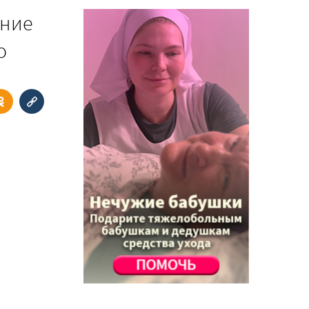
ение
о