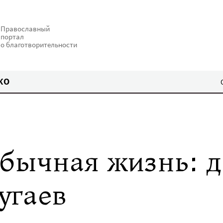
Православный
портал
о благотворительности
КО
бычная жизнь: д
угаев