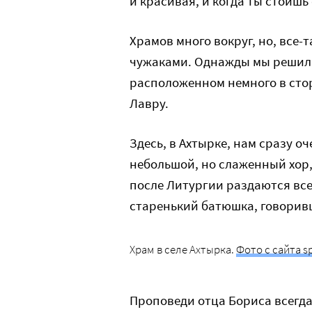
и красивая, и когда ты стоишь 
Храмов много вокруг, но, все-
чужаками. Однажды мы решили 
расположенном немного в стор
Лавру.
Здесь, в Ахтырке, нам сразу о
небольшой, но слаженный хор
после Литургии раздаются все
старенький батюшка, говорив
Храм в селе Ахтырка.
Фото с сайта s
Проповеди отца Бориса всегда